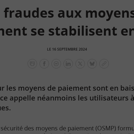
 fraudes aux moyen
ent se stabilisent e
LE 16 SEPTEMBRE 2024
facebook
facebook
Linkedin
Twitter
bluesky
Copier
messenger
le
lien
sur les moyens de paiement sont en bais
e appelle néanmoins les utilisateurs à 
ues.
la sécurité des moyens de paiement (OSMP) formu