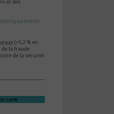
rs et des
istoriquement
uraux
(+5,2 % en
 de la fraude
atoire de la sécurité