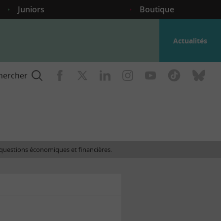
Juniors
Boutique
Actualités
hercher
nce
es questions économiques et financières.
gogique
ent
nce