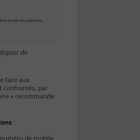
ême temps les autorités...
adopter de
le face aux
t confrontés, par
toire » recommande
ions
:
n numéro de mobile