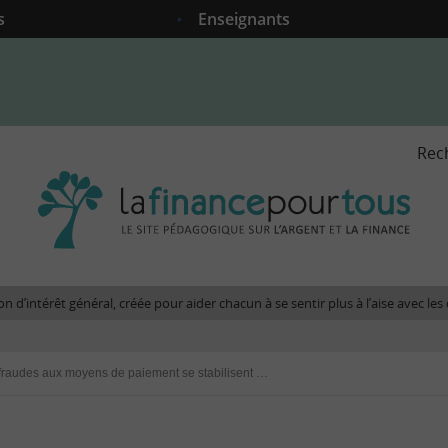
s
Enseignants
Rec
La
fina
pour
tous
-
Le
n d’intérêt général, créée pour aider chacun à se sentir plus à l’aise avec l
site
péda
sur
Les fraudes aux moyens de paiement se stabilisent en 2023
l'arg
et
la
fina