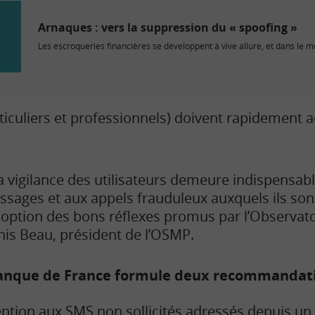
Arnaques : vers la suppression du « spoofing »
Les escroqueries financières se développent à vive allure, et dans le m
rticuliers et professionnels) doivent rapidement 
a vigilance des utilisateurs demeure indispensab
sages et aux appels frauduleux auxquels ils son
doption des bons réflexes promus par l’Observa
is Beau, président de l’OSMP.
Banque de France formule deux recommandat
ention aux SMS non sollicités adressés depuis u