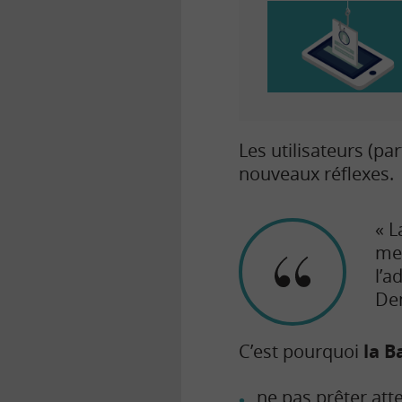
Les utilisateurs (pa
nouveaux réflexes.
« L
mes
l’a
Den
C’est pourquoi
la 
ne pas prêter att