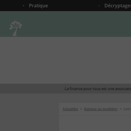
Pratique
Décryptage
Accueil
La finance pour tous est une associatio
Actualités
>
Banque au quotidien
>