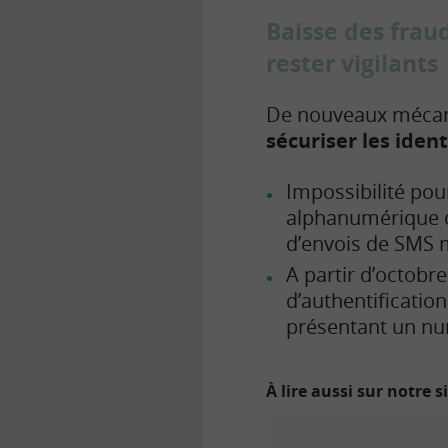
Baisse des fraud
rester vigilants
De nouveaux mécani
sécuriser les ident
Impossibilité pour
alphanumérique d
d’envois de SMS m
A partir d’octobr
d’authentificatio
présentant un nu
À lire aussi sur notre s