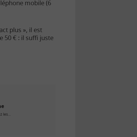
téléphone mobile (6
t plus », il est
0 € : il suffi juste
ne
 les...