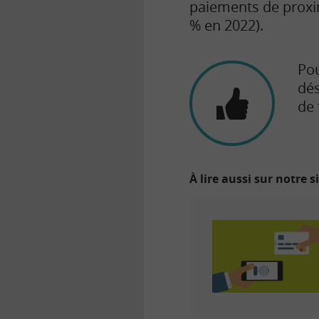
paiements de proxim
% en 2022).
Pou
dés
de 
À lire aussi sur notre s