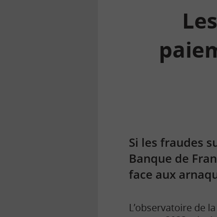
Les
paiem
la
finance
pour
tous
Si les fraudes 
Banque de Franc
face aux arnaq
L’observatoire de 