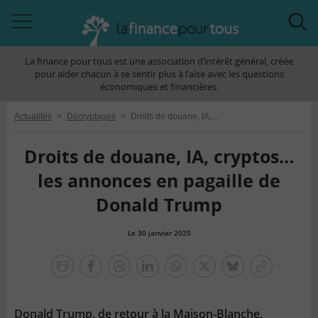
Accéder
Acc
à
à
La finance pour tous est une association d’intérêt général, créée
la
la
pour aider chacun à se sentir plus à l’aise avec les questions
navigation
rec
économiques et financières.
Actualités
>
Décryptages
>
Droits de douane, IA, cryptos… les annonces en pagaille de Donald Trump
Droits de douane, IA, cryptos…
les annonces en pagaille de
Donald Trump
Le 30 janvier 2025
la
finance
facebook
facebook
Linkedin
Whatsapp
Twitter
bluesky
Copier
pour
messenger
le
tous
lien
Donald Trump, de retour à la Maison-Blanche,