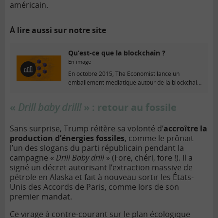
américain.
À lire aussi sur notre site
Qu’est-ce que la blockchain ?
En image
E
En octobre 2015, The Economist lance un
n
emballement médiatique autour de la blockchain
i
: à...
m
«
Drill baby drill!
» : retour au fossile
a
g
e
Sans surprise, Trump réitère sa volonté d’
accroître la
production d’énergies fossiles
, comme le prônait
l’un des slogans du parti républicain pendant la
campagne «
Drill Baby drill
» (Fore, chéri, fore !). Il a
signé un décret autorisant l’extraction massive de
pétrole en Alaska et fait à nouveau sortir les États-
Unis des Accords de Paris, comme lors de son
premier mandat.
Ce virage à contre-courant sur le plan écologique