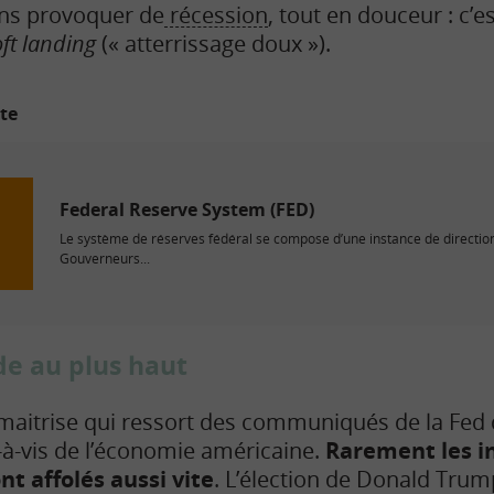
sans provoquer de
récession
, tout en douceur : c’e
oft landing
(« atterrissage doux »).
ite
Federal Reserve System (FED)
Le système de réserves fédéral se compose d’une instance de direction,
Gouverneurs...
ude au plus haut
maitrise qui ressort des communiqués de la Fed 
s-à-vis de l’économie américaine.
Rarement les i
nt affolés aussi vite
. L’élection de Donald Tru