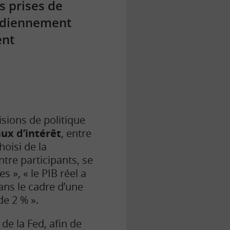
es prises de
tidiennement
ent
isions de
politique
aux d’intérêt
, entre
hoisi de la
ntre participants, se
s », « le PIB réel a
ans le cadre d’une
de 2 % ».
de la Fed, afin de