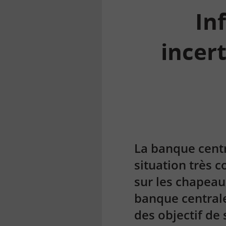
In
incert
la
finance
pour
tous
La banque centr
situation très 
sur les chapeau
banque centrale 
des objectif de 