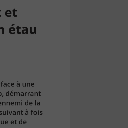
 et
en étau
 face à une
mp, démarrant
 ennemi de la
suivant à fois
que et de