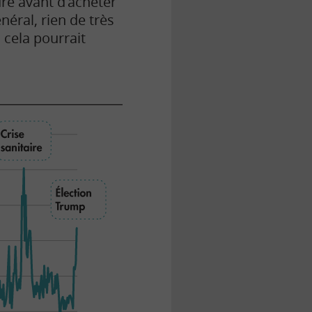
dre avant d’acheter
éral, rien de très
 cela pourrait