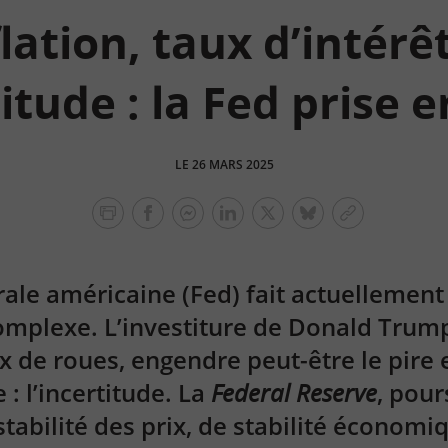
flation, taux d’intérêt
itude : la Fed prise 
LE 26 MARS 2025
facebook
facebook
Linkedin
Twitter
bluesky
Copier
messenger
le
lien
ale américaine (Fed) fait actuellement
complexe. L’investiture de Donald Tru
x de roues, engendre peut-être le pire
: l’incertitude. La
Federal Reserve
, pour
stabilité des prix, de stabilité économi