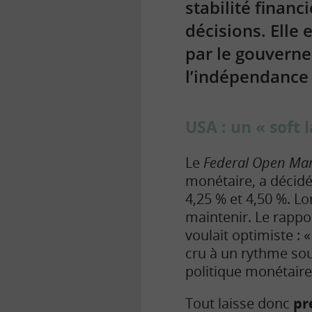
stabilité financ
décisions. Elle
par le gouvern
l’indépendance
USA : un « soft 
Le
Federal Open Ma
monétaire
, a décid
4,25 % et 4,50 %. Lo
maintenir. Le rappor
voulait optimiste : 
cru à un rythme sou
politique monétaire 
Tout laisse donc
pr