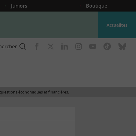
Juniors
Boutique
Actualités
hercher
nce
es questions économiques et financières.
gogique
ent
nce