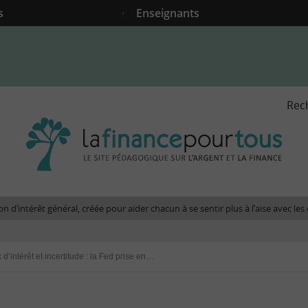
s
Enseignants
Rec
La
fina
pour
tous
-
Le
n d’intérêt général, créée pour aider chacun à se sentir plus à l’aise avec l
site
péda
sur
Inflation, taux d’intérêt et incertitude : la Fed prise en étau
l'arg
et
la
fina