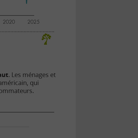
aut
. Les ménages et
méricain, qui
nsommateurs.