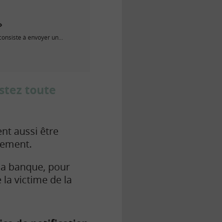
»
onsiste à envoyer un...
stez toute
nt aussi être
vement.
 sa banque, pour
 la victime de la