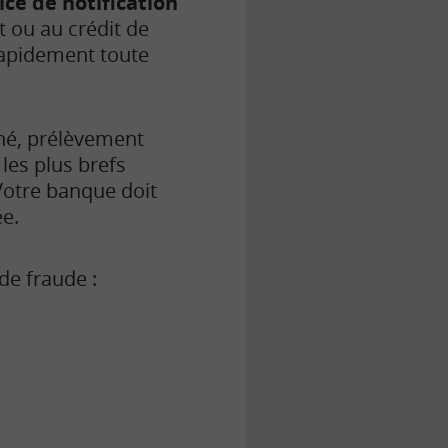
ice de notification
 ou au crédit de
rapidement toute
né, prélèvement
les plus brefs
 Votre banque doit
ée.
de fraude :