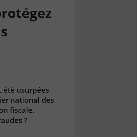
protégez
es
t été usurpées
hier national des
n fiscale.
raudes ?