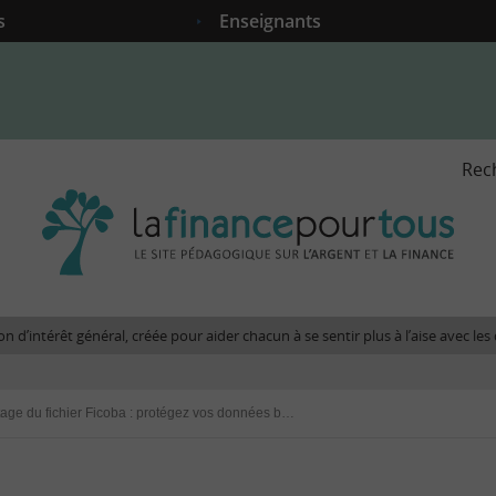
s
Enseignants
Rec
La
fina
pour
tous
-
Le
n d’intérêt général, créée pour aider chacun à se sentir plus à l’aise avec l
site
péda
sur
Piratage du fichier Ficoba : protégez vos données bancaires
l'arg
et
la
fina