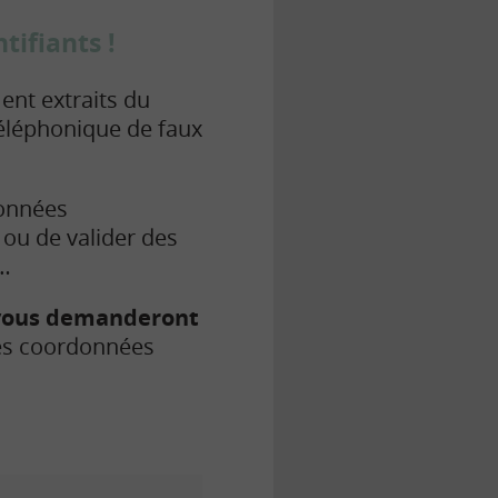
ifiants !
ent extraits du
téléphonique de faux
données
 ou de valider des
…
e vous demanderont
res coordonnées