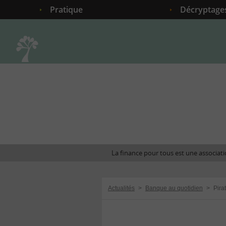
Pratique
Décryptage
Accueil
La finance pour tous est une associatio
Actualités
>
Banque au quotidien
>