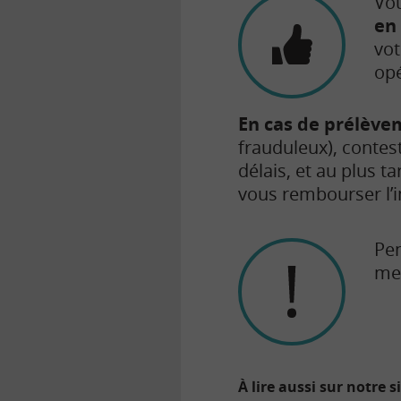
Vou
en
vot
opé
En cas de prélève
frauduleux), contes
délais, et au plus t
vous rembourser l’i
Pen
mes
À lire aussi sur notre s