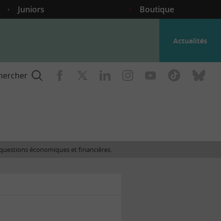
Juniors
Boutique
Actualités
hercher
nce
es questions économiques et financières.
gogique
ent
nce