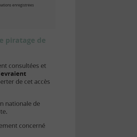
mations enregistrées
e piratage de
nt consultées et
devraient
lerter de cet accès
 nationale de
te.
ctement concerné