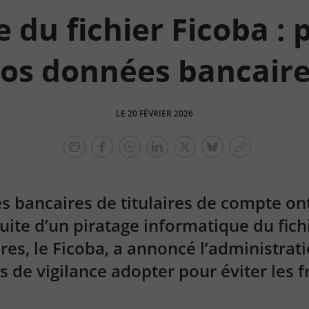
e du fichier Ficoba : 
os données bancair
LE 20 FÉVRIER 2026
facebook
facebook
Linkedin
Twitter
bluesky
Copier
messenger
le
lien
 bancaires de titulaires de compte on
 suite d’un piratage informatique du fic
es, le Ficoba, a annoncé l’administratio
 de vigilance adopter pour éviter les f