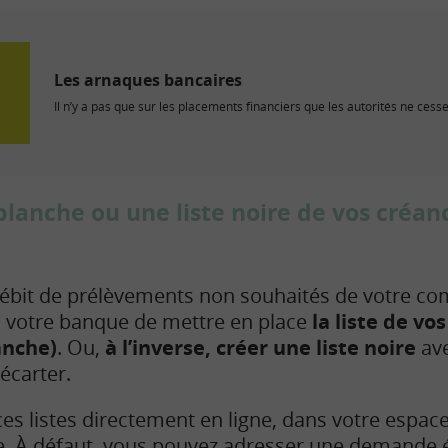
Les arnaques bancaires
Il n’y a pas que sur les placements financiers que les autorités ne cessen
 blanche ou une liste noire de vos créan
ébit de prélèvements non souhaités de votre co
votre banque de mettre en place
la liste de vo
anche)
. Ou,
à l’inverse, créer une liste noire
ave
écarter.
es listes directement en ligne, dans votre espac
e. À défaut, vous pouvez adresser une demande éc