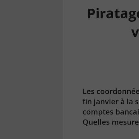
Piratag
v
la
finance
pour
tous
Les coordonnées
fin janvier à la
comptes bancair
Quelles mesures