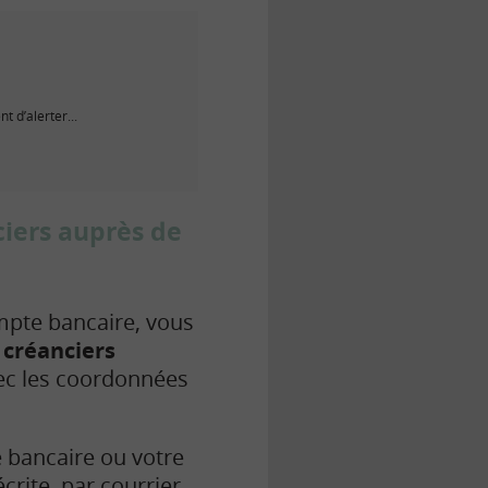
t d’alerter...
ciers auprès de
mpte bancaire, vous
s créanciers
c les coordonnées
e bancaire ou votre
rite, par courrier