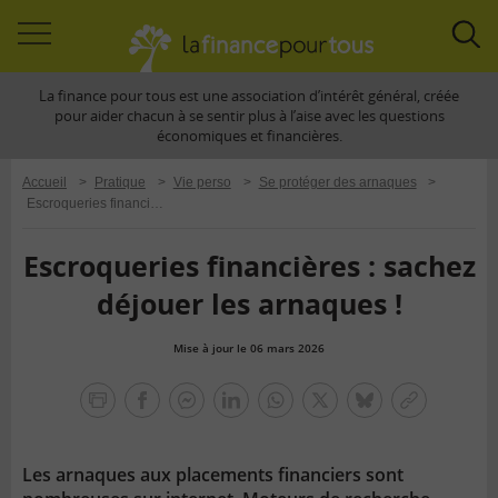
Accéder
Acc
à
à
La finance pour tous est une association d’intérêt général, créée
la
la
pour aider chacun à se sentir plus à l’aise avec les questions
navigation
rec
économiques et financières.
Accueil
>
Pratique
>
Vie perso
>
Se protéger des arnaques
>
Escroqueries financières : sachez déjouer les arnaques !
Escroqueries financières : sachez
déjouer les arnaques !
Mise à jour le 06 mars 2026
la
finance
facebook
facebook
Linkedin
Whatsapp
Twitter
bluesky
Copier
pour
messenger
le
tous
lien
Les arnaques aux placements financiers sont