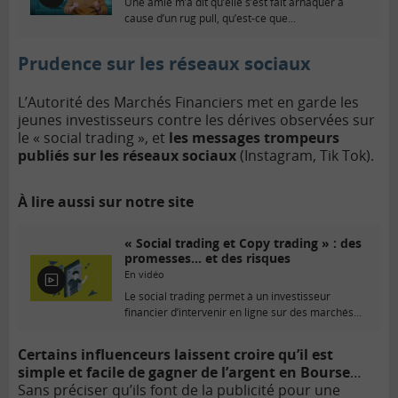
E
Une amie m’a dit qu’elle s’est fait arnaquer à
n
cause d’un rug pull, qu’est-ce que...
v
i
Prudence sur les réseaux sociaux
d
é
o
L’Autorité des Marchés Financiers met en garde les
jeunes investisseurs contre les dérives observées sur
le « social trading », et
les messages trompeurs
publiés sur les réseaux sociaux
(Instagram, Tik Tok).
À lire aussi sur notre site
« Social trading et Copy trading » : des
promesses… et des risques
En vidéo
E
Le social trading permet à un investisseur
n
financier d’intervenir en ligne sur des marchés
v
financiers en...
i
d
Certains influenceurs laissent croire qu’il est
é
simple et facile de gagner de l’argent en Bourse
…
o
Sans préciser qu’ils font de la publicité pour une