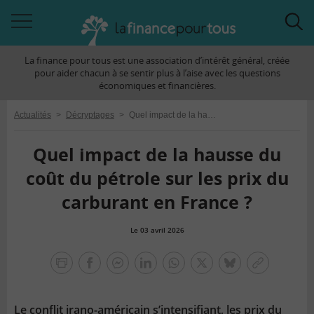
Accéder
Acc
à
à
La finance pour tous est une association d’intérêt général, créée
la
la
pour aider chacun à se sentir plus à l’aise avec les questions
navigation
rec
économiques et financières.
Actualités
>
Décryptages
>
Quel impact de la hausse du coût du pétrole sur les prix du carburant en France ?
Quel impact de la hausse du
coût du pétrole sur les prix du
carburant en France ?
Le 03 avril 2026
la
finance
facebook
facebook
Linkedin
Whatsapp
Twitter
bluesky
Copier
pour
messenger
le
tous
lien
Le conflit irano-américain s’intensifiant, les prix du