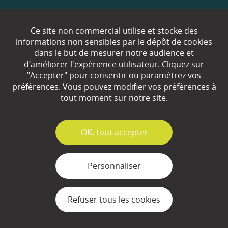
Qui sommes-nous ?
Ce site non commercial utilise et stocke des
informations non sensibles par le dépôt de cookies
Partenaires
dans le but de mesurer notre audience et
d’améliorer l'expérience utilisateur. Cliquez sur
Espace Presse
"Accepter" pour consentir ou paramétrez vos
préférences. Vous pouvez modifier vos préférences à
Plan du site
tout moment sur notre site.
Contact
✓
OK, tout accepter
Mentions légales
Gestion des cookies
Personnaliser
Refuser tous les cookies