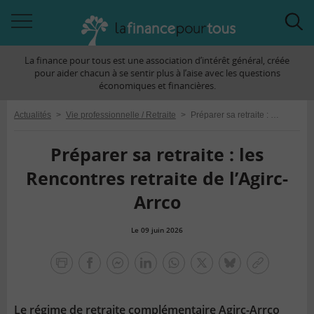
Accéder
Acc
à
à
La finance pour tous est une association d’intérêt général, créée
la
la
pour aider chacun à se sentir plus à l’aise avec les questions
navigation
rec
économiques et financières.
Actualités
>
Vie professionnelle / Retraite
>
Préparer sa retraite : les Rencontres retraite de l’Agirc-Arrco
Préparer sa retraite : les
Rencontres retraite de l’Agirc-
Arrco
Le 09 juin 2026
la
finance
facebook
facebook
Linkedin
Whatsapp
Twitter
bluesky
Copier
pour
messenger
le
tous
lien
Le régime de retraite complémentaire Agirc-Arrco