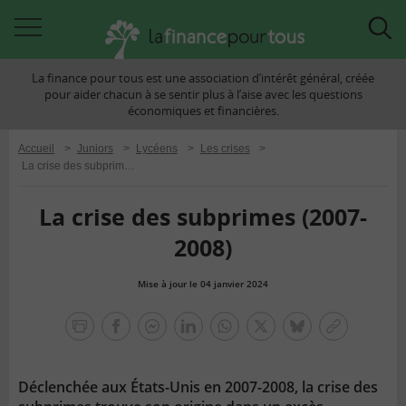
Accéder
Acc
à
à
La finance pour tous est une association d’intérêt général, créée
la
la
pour aider chacun à se sentir plus à l’aise avec les questions
navigation
rec
économiques et financières.
Accueil
>
Juniors
>
Lycéens
>
Les crises
>
La crise des subprimes (2007-2008)
La crise des subprimes (2007-
2008)
Mise à jour le 04 janvier 2024
la
finance
facebook
facebook
Linkedin
Whatsapp
Twitter
bluesky
Copier
pour
messenger
le
tous
lien
Déclenchée aux États-Unis en 2007-2008, la crise des