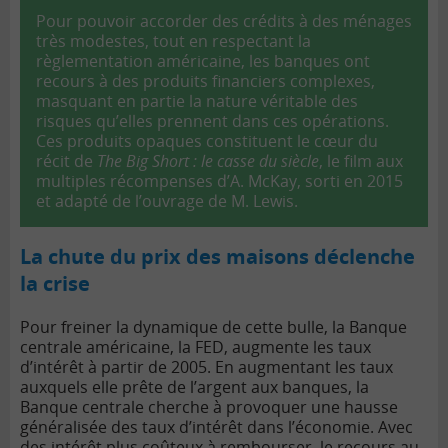
Pour pouvoir accorder des crédits à des ménages
très modestes, tout en respectant la
règlementation américaine, les banques ont
recours à des produits financiers complexes,
masquant en partie la nature véritable des
risques qu’elles prennent dans ces opérations.
Ces produits opaques constituent le cœur du
récit de
The Big Short : le casse du siècle
, le film aux
multiples récompenses d’A. McKay, sorti en 2015
et adapté de l’ouvrage de M. Lewis.
La chute du prix des maisons déclenche
la crise
Pour freiner la dynamique de cette bulle, la
Banque
centrale
américaine, la FED, augmente les taux
d’intérêt à partir de 2005. En augmentant les taux
auxquels elle prête de l’argent aux banques, la
Banque centrale cherche à provoquer une hausse
généralisée des taux d’intérêt dans l’économie. Avec
des intérêt plus coûteux à rembourser, le recours au