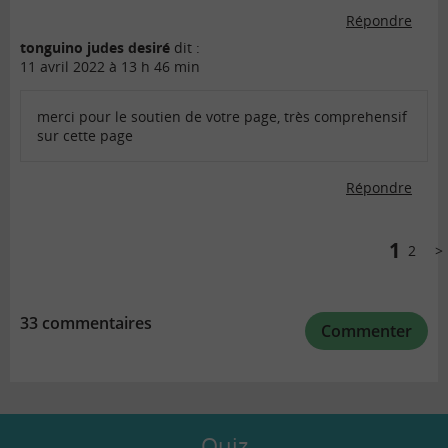
Répondre
tonguino judes desiré
dit :
11 avril 2022 à 13 h 46 min
merci pour le soutien de votre page, très comprehensif
sur cette page
Répondre
Comments
pagination
1
2
Sui
33 commentaires
Commenter
Quiz