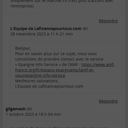
simplement sur le marché s’il n’est plus d’accord avec
l’entreprise)
Répondre
L'Equipe de Lafinancepourtous.com
dit :
28 novembre 2023 à 11 h 21 min
Bonjour,
Pour en savoir plus sur ce sujet, nous vous
conseillons de prendre contact avec le service
« Epargne Info Service » de l’AMF :
https://www.amf-
france.org/fr/espace-epargnants/lamf-et-
vous/epargne-info-service
Meilleures salutations,
L’Equipe de Lafinancepourtous.com
Répondre
gilgamesh
dit :
1 octobre 2023 à 18 h 04 min