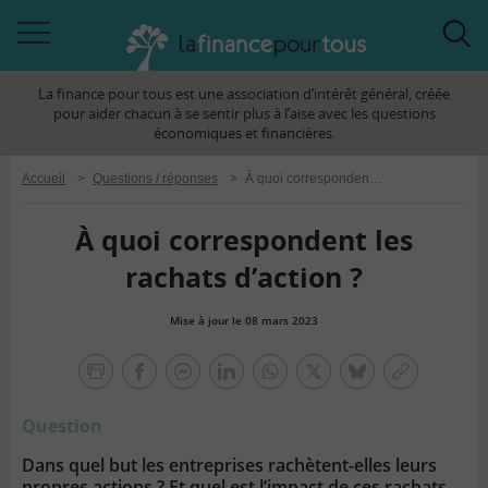
Accéder
Acc
à
à
La finance pour tous est une association d’intérêt général, créée
la
la
pour aider chacun à se sentir plus à l’aise avec les questions
navigation
rec
économiques et financières.
Accueil
>
Questions / réponses
>
À quoi correspondent les rachats d’action ?
À quoi correspondent les
rachats d’action ?
Mise à jour le 08 mars 2023
la
finance
facebook
facebook
Linkedin
Whatsapp
Twitter
bluesky
Copier
pour
messenger
le
tous
Question
lien
Dans quel but les entreprises rachètent-elles leurs
propres actions ? Et quel est l’impact de ces rachats