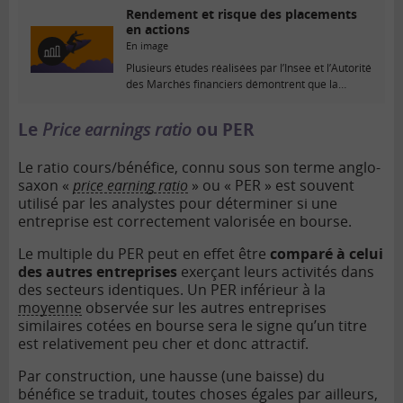
Rendement et risque des placements
en actions
En image
E
Plusieurs études réalisées par l’Insee et l’Autorité
n
des Marchés financiers démontrent que la
i
probabilité de...
m
a
Le
Price earnings ratio
ou PER
g
e
Le ratio cours/bénéfice, connu sous son terme anglo-
saxon «
price earning ratio
» ou « PER » est souvent
utilisé par les analystes pour déterminer si une
entreprise est correctement valorisée en bourse.
Le multiple du PER peut en effet être
comparé à celui
des autres entreprises
exerçant leurs activités dans
des secteurs identiques. Un PER inférieur à la
moyenne
observée sur les autres entreprises
similaires cotées en bourse sera le signe qu’un titre
est relativement peu cher et donc attractif.
Par construction, une hausse (une baisse) du
bénéfice se traduit, toutes choses égales par ailleurs,