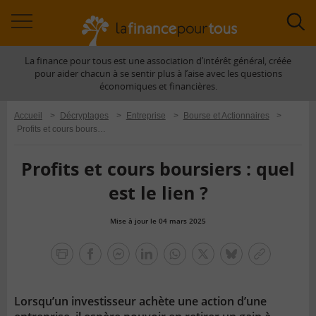
Accéder
Acc
à
à
La finance pour tous est une association d’intérêt général, créée
la
la
pour aider chacun à se sentir plus à l’aise avec les questions
navigation
rec
économiques et financières.
Accueil
>
Décryptages
>
Entreprise
>
Bourse et Actionnaires
>
Profits et cours boursiers : quel est le lien ?
Profits et cours boursiers : quel
est le lien ?
Mise à jour le 04 mars 2025
la
finance
facebook
facebook
Linkedin
Whatsapp
Twitter
bluesky
Copier
pour
messenger
le
tous
lien
Lorsqu’un investisseur achète une action d’une