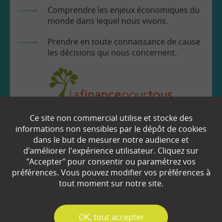
Comprendre les enjeux économiques du
monde dans lequel nous vivons.
Prendre en toute connaissance de cause
les décisions qui nous concernent.
Ce site non commercial utilise et stocke des
EN SAVOIR
+
informations non sensibles par le dépôt de cookies
dans le but de mesurer notre audience et
d’améliorer l'expérience utilisateur. Cliquez sur
"Accepter" pour consentir ou paramétrez vos
Qui sommes-nous ?
préférences. Vous pouvez modifier vos préférences à
Partenaires
tout moment sur notre site.
Espace Presse
✓
OK, tout accepter