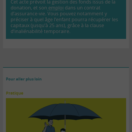
Cet acte prévoit la gestion des fonds issus de la
donation, et son
emploi
dans un contrat
d’assurance-vie. Vous pouvez notamment y
préciser à quel âge l’enfant pourra récupérer les
capitaux (jusqu’à 25 ans), grâce à la clause
d’inaliénabilité temporaire.
Pour aller plus loin
Pratique