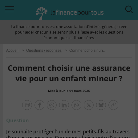
Accéder
Acc
à
à
La finance pour tous est une association d’intérêt général, créée
la
la
pour aider chacun à se sentir plus à l’aise avec les questions
navigation
rec
économiques et financières.
Accueil
>
Questions / réponses
>
Comment choisir une assurance vie pour un enfant mineur ?
Comment choisir une assurance
vie pour un enfant mineur ?
Mise à jour le 04 mars 2026
la
finance
facebook
facebook
Linkedin
Whatsapp
Twitter
bluesky
Copier
pour
messenger
le
tous
Question
lien
Je souhaite protéger l’un de mes petits-fils au travers
d’une assurance vie. Comment choisir entre l’inscrire