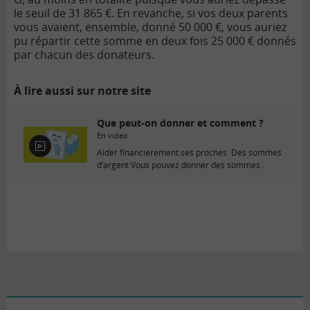
le seuil de 31 865 €. En revanche, si vos deux parents
vous avaient, ensemble, donné 50 000 €, vous auriez
pu répartir cette somme en deux fois 25 000 € donnés
par chacun des donateurs.
À lire aussi sur notre site
Que peut-on donner et comment ?
En vidéo
E
Aider financièrement ses proches Des sommes
n
d’argent Vous pouvez donner des sommes
v
d’argent à vos…
i
d
é
o