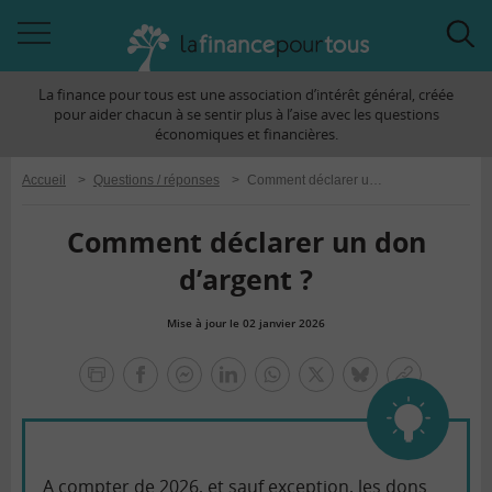
Accéder
Acc
à
à
La finance pour tous est une association d’intérêt général, créée
la
la
pour aider chacun à se sentir plus à l’aise avec les questions
navigation
rec
économiques et financières.
Accueil
>
Questions / réponses
>
Comment déclarer un don d’argent ?
Comment déclarer un don
d’argent ?
Mise à jour le 02 janvier 2026
la
finance
facebook
facebook
Linkedin
Whatsapp
Twitter
bluesky
Copier
pour
messenger
le
tous
lien
A compter de 2026, et sauf exception, les dons