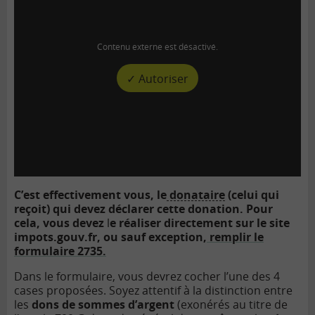
Contenu externe est désactivé.
✓ Autoriser
C’est effectivement vous, le
donataire
(celui qui
reçoit) qui devez déclarer cette donation. Pour
cela, vous devez
l
e réaliser directement sur le site
impots.gouv.fr, ou sauf exception,
remplir le
formulaire 2735.
Dans le formulaire, vous devrez cocher l’une des 4
cases proposées. Soyez attentif à la distinction entre
les
dons de sommes d’argent
(exonérés au titre de