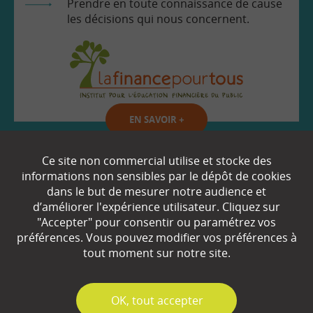
Prendre en toute connaissance de cause
les décisions qui nous concernent.
EN SAVOIR
+
Ce site non commercial utilise et stocke des
Qui sommes-nous ?
informations non sensibles par le dépôt de cookies
dans le but de mesurer notre audience et
Partenaires
d’améliorer l'expérience utilisateur. Cliquez sur
"Accepter" pour consentir ou paramétrez vos
Espace Presse
préférences. Vous pouvez modifier vos préférences à
tout moment sur notre site.
Plan du site
Contact
✓
OK, tout accepter