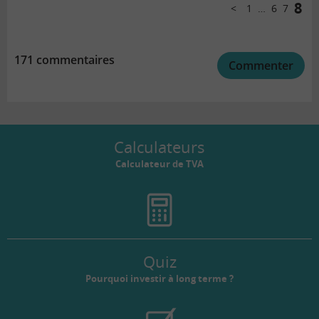
pagination
8
1
…
6
7
Précédent
171 commentaires
Commenter
Calculateurs
Calculateur de TVA
Quiz
Pourquoi investir à long terme ?