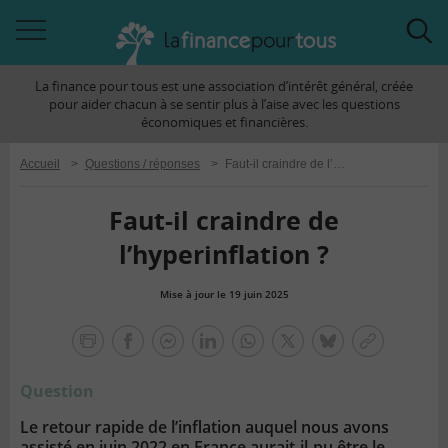
Accéder
Acc
à
à
La finance pour tous est une association d’intérêt général, créée
la
la
pour aider chacun à se sentir plus à l’aise avec les questions
navigation
rec
économiques et financières.
Accueil
>
Questions / réponses
>
Faut-il craindre de l’hyperinflation ?
Faut-il craindre de
l’hyperinflation ?
Mise à jour le 19 juin 2025
la
finance
facebook
facebook
Linkedin
Whatsapp
Twitter
bluesky
Copier
pour
messenger
le
tous
Question
lien
Le retour rapide de l’inflation auquel nous avons
assisté en juin 2022 en France aurait-il-pu être le