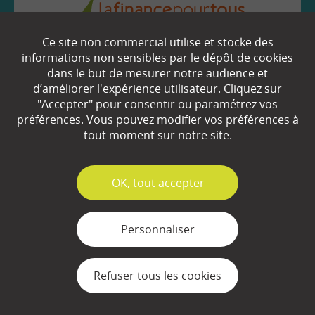
Ce site non commercial utilise et stocke des
EN SAVOIR
+
informations non sensibles par le dépôt de cookies
dans le but de mesurer notre audience et
d’améliorer l'expérience utilisateur. Cliquez sur
"Accepter" pour consentir ou paramétrez vos
Qui sommes-nous ?
préférences. Vous pouvez modifier vos préférences à
Partenaires
tout moment sur notre site.
Espace Presse
✓
OK, tout accepter
Plan du site
Contact
Personnaliser
Mentions légales
Refuser tous les cookies
Gestion des cookies