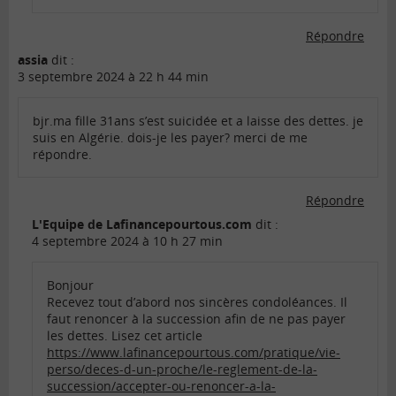
Répondre
assia
dit :
3 septembre 2024 à 22 h 44 min
bjr.ma fille 31ans s’est suicidée et a laisse des dettes. je
suis en Algérie. dois-je les payer? merci de me
répondre.
Répondre
L'Equipe de Lafinancepourtous.com
dit :
4 septembre 2024 à 10 h 27 min
Bonjour
Recevez tout d’abord nos sincères condoléances. Il
faut renoncer à la succession afin de ne pas payer
les dettes. Lisez cet article
https://www.lafinancepourtous.com/pratique/vie-
perso/deces-d-un-proche/le-reglement-de-la-
succession/accepter-ou-renoncer-a-la-