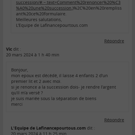
succession/#:~:text=Comment%20renoncer%20%C3
%A0%20une%20succession
,)%2C%20en%20rempliss
ant%20ce%20formulaire.
Meilleures salutations,
L’Equipe de Lafinancepourtous.com
Répondre
Vic
dit :
20 mars 2024 à 1 h 40 min
Bonjour,
mon epoux est décédé, il laisse 4 enfants 2 d’un
premier lit et 2 avec moi.
si je renonce a la succession dois- je rendre l’argent
qu’il m’a versé ?
je suis mariée sous la séparation de biens
merci
Répondre
L'Equipe de Lafinancepourtous.com
dit :
20 mars 2024 à 11 h 25 min