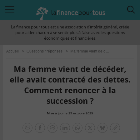
Accéder
Acc
à
à
La finance pour tous est une association d’intérêt général, créée
la
la
pour aider chacun à se sentir plus à l’aise avec les questions
navigation
rec
économiques et financières.
Accueil
>
Questions / réponses
>
Ma femme vient de décéder, elle avait contracté des dettes. Comment renoncer à la succession ?
Ma femme vient de décéder,
elle avait contracté des dettes.
Comment renoncer à la
succession ?
Mise à jour le 29 octobre 2025
la
finance
facebook
facebook
Linkedin
Whatsapp
Twitter
bluesky
Copier
pour
messenger
le
tous