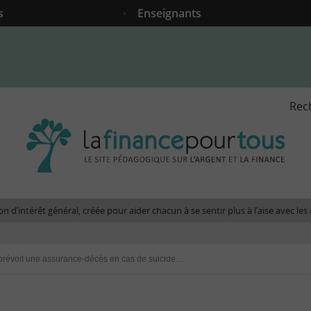
s
Enseignants
Rec
La
fina
pour
tous
-
Le
n d’intérêt général, créée pour aider chacun à se sentir plus à l’aise avec l
site
péda
sur
Que prévoit une assurance-décès en cas de suicide de l’assuré ?
l'arg
et
la
fina