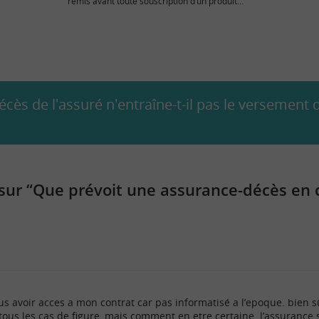
remis avant toute souscription d’un produit
d’assurance non vie : automobile, habitation,…
écès de l'assuré n'entraîne-t-il pas le versement 
ur “Que prévoit une assurance-décès en c
s avoir acces a mon contrat car pas informatisé a l’epoque. bien 
tous les cas de figure, mais comment en etre certaine. l’assurance s