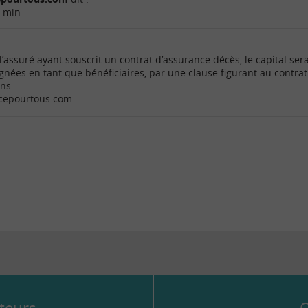
5 min
l’assuré ayant souscrit un contrat d’assurance décès, le capital ser
nées en tant que bénéficiaires, par une clause figurant au contrat
ons.
ncepourtous.com
teurs
Q