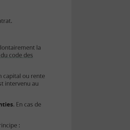
trat.
olontairement la
-7 du code des
 capital ou rente
st intervenu au
nties
. En cas de
rincipe :