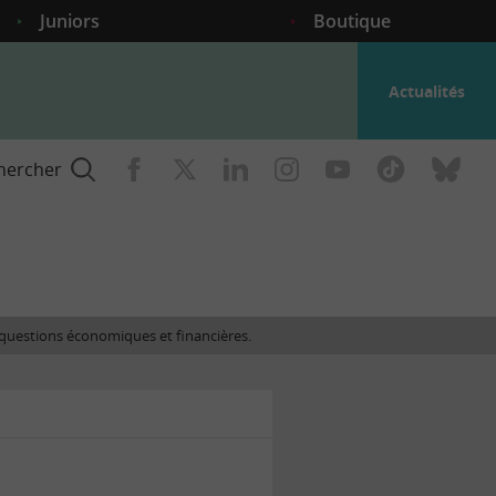
Juniors
Boutique
Actualités
hercher
nce
es questions économiques et financières.
gogique
ent
nce