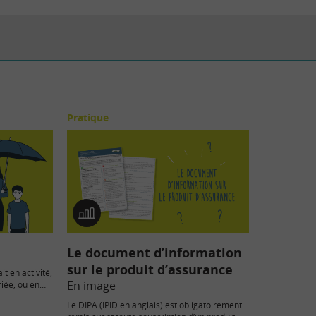
Pratique
En
image
Le document d’information
sur le produit d’assurance
t en activité,
En image
riée, ou en
Le DIPA (IPID en anglais) est obligatoirement