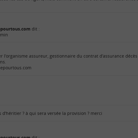
cepourtous.com
dit :
 min
r l’organisme assureur, gestionnaire du contrat d’assurance décès
ons.
ncepourtous.com
as d’héritier ? à qui sera versée la provision ? merci
cepourtous.com
dit :