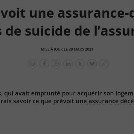
voit une assurance-
 de suicide de l’assu
MISE À JOUR LE 29 MARS 2021
facebook
facebook
Linkedin
Twitter
bluesky
Copier
messenger
le
lien
 qui avait emprunté pour acquérir son logeme
drais savoir ce que prévoit une
assurance décè