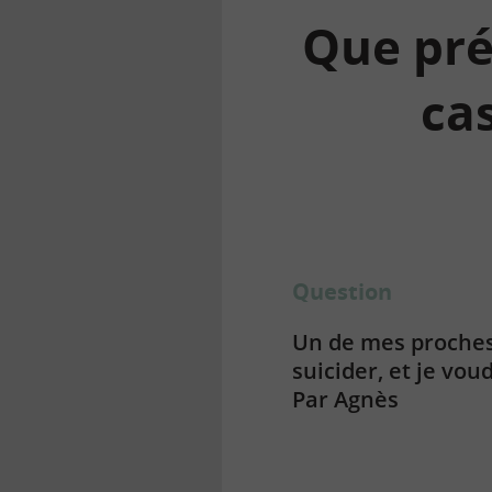
Que pré
cas
la
finance
pour
tous
Question
Un de mes proches,
suicider, et je vou
Par Agnès