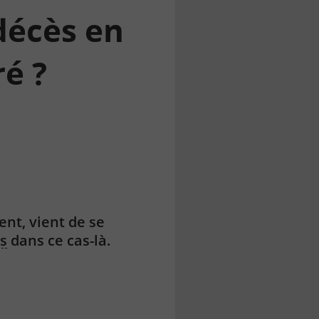
décès en
ré ?
nt, vient de se
s
dans ce cas-là.