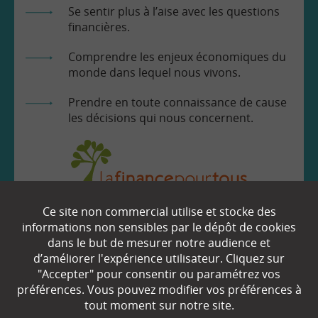
Se sentir plus à l’aise avec les questions
financières.
Comprendre les enjeux économiques du
monde dans lequel nous vivons.
Prendre en toute connaissance de cause
les décisions qui nous concernent.
Ce site non commercial utilise et stocke des
EN SAVOIR
+
informations non sensibles par le dépôt de cookies
dans le but de mesurer notre audience et
d’améliorer l'expérience utilisateur. Cliquez sur
Qui sommes-nous ?
"Accepter" pour consentir ou paramétrez vos
préférences. Vous pouvez modifier vos préférences à
Partenaires
tout moment sur notre site.