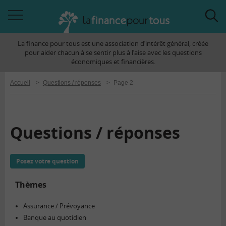
Accéder
Acc
à
à
La finance pour tous est une association d’intérêt général, créée
la
la
pour aider chacun à se sentir plus à l’aise avec les questions
navigation
rec
économiques et financières.
Accueil
>
Questions / réponses
>
Page 2
Questions / réponses
Posez votre question
Thèmes
Assurance / Prévoyance
Banque au quotidien