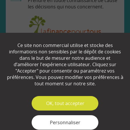
Prendre en toute connaissance de cause
les décisions qui nous concernent.
Ce site non commercial utilise et stocke des
EN SAVOIR
+
informations non sensibles par le dépôt de cookies
dans le but de mesurer notre audience et
d’améliorer l'expérience utilisateur. Cliquez sur
Qui sommes-nous ?
"Accepter" pour consentir ou paramétrez vos
préférences. Vous pouvez modifier vos préférences à
Partenaires
tout moment sur notre site.
Espace Presse
✓
OK, tout accepter
Plan du site
Contact
Personnaliser