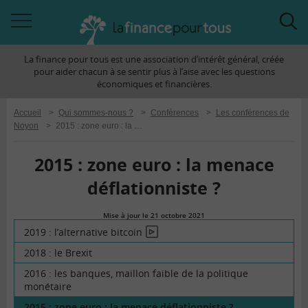
Accéder
Acc
à
à
La finance pour tous est une association d’intérêt général, créée
la
la
pour aider chacun à se sentir plus à l’aise avec les questions
navigation
rec
économiques et financières.
Accueil
>
Qui sommes-nous ?
>
Conférences
>
Les conférences de
Noyon
>
2015 : zone euro : la menace déflationniste ?
2015 : zone euro : la menace
déflationniste ?
Mise à jour le 21 octobre 2021
la
2019 : l’alternative bitcoin
En
finance
vidéo
2018 : le Brexit
pour
tous
2016 : les banques, maillon faible de la politique
monétaire
2015 : zone euro : la menace déflationniste ?