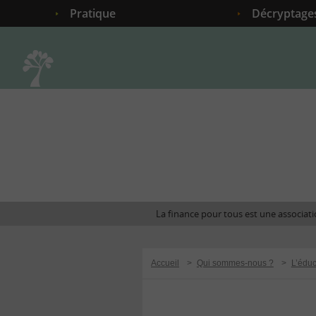
Pratique
Décryptage
Accueil
La finance pour tous est une associatio
Accueil
>
Qui sommes-nous ?
>
L’éduc