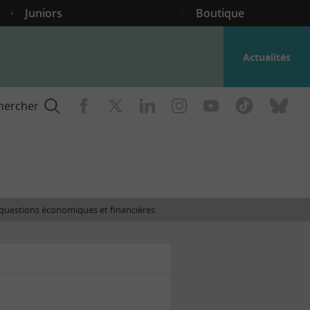
Juniors
Boutique
Actualités
hercher
nce
es questions économiques et financières.
gogique
ent
nce