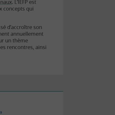
ginaux
. L’IEFP est
ux concepts qui
ssé d’accroître son
ennent annuellement
sur un thème
ces rencontres, ainsi
ts