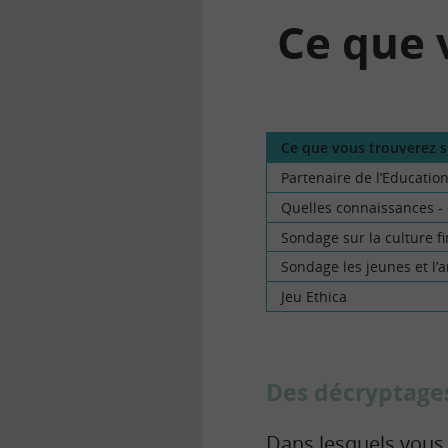
Ce que 
la
finance
Ce que vous trouverez s
pour
Partenaire de l’Educatio
tous
Quelles connaissances -
Sondage sur la culture fi
Sondage les jeunes et l’
Jeu Ethica
Des décryptage
Dans lesquels vous