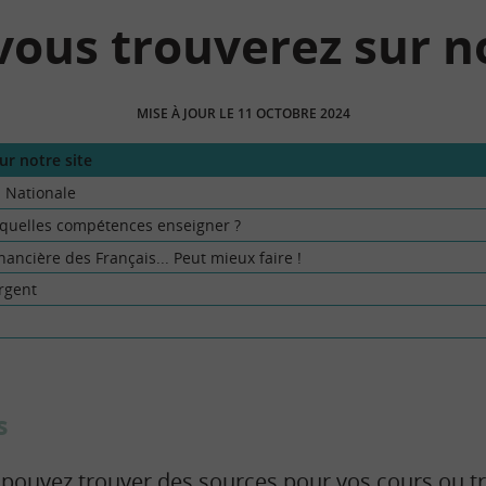
vous trouverez sur no
MISE À JOUR LE 11 OCTOBRE 2024
ur notre site
n Nationale
 quelles compétences enseigner ?
nancière des Français... Peut mieux faire !
argent
s
 pouvez trouver des sources pour vos cours ou t