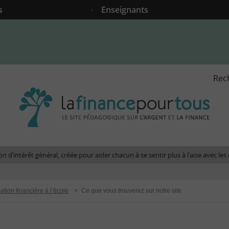
s
Enseignants
Rec
La
fina
pour
tous
-
Le
n d’intérêt général, créée pour aider chacun à se sentir plus à l’aise avec l
site
péda
sur
ation financière à l’école
>
Ce que vous trouverez sur notre site
l'arg
et
la
fina