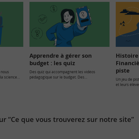
Apprendre à gérer son
Histoir
budget : les quiz
Financiè
piste
 nous
Des quiz qui accompagnent les vidéos
la science
pédagogique sur le budget. Des
Un jeu de pis
connaissances de base dans...
et leurs élève
construire le
r “Ce que vous trouverez sur notre site”