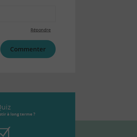
Répondre
Commenter
uiz
tir à long terme ?