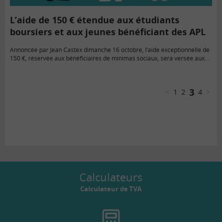
L’aide de 150 € étendue aux étudiants
boursiers et aux jeunes bénéficiant des APL
Annoncée par Jean Castex dimanche 16 octobre, l’aide exceptionnelle de
150 €, réservée aux bénéficiaires de minimas sociaux, sera versée aux
jeunes bénéficiant d’APL ainsi qu’aux étudiants percevant une bourse
pendant…
3
<
1
2
4
>
Calculateurs
Calculateur de TVA