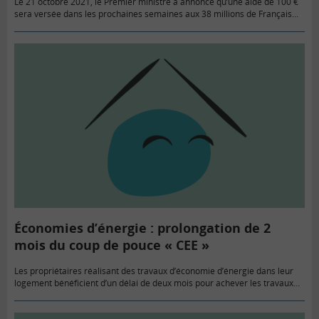
Le 21 octobre 2021, le Premier ministre a annoncé qu’une aide de 100 €
sera versée dans les prochaines semaines aux 38 millions de Français
qui gagnent moins de 2 000 € net…
Économies d’énergie : prolongation de 2
mois du coup de pouce « CEE »
Les propriétaires réalisant des travaux d’économie d’énergie dans leur
logement bénéficient d’un délai de deux mois pour achever les travaux
bénéficiant du « coup de pouce CEE », compte tenu de difficultés…