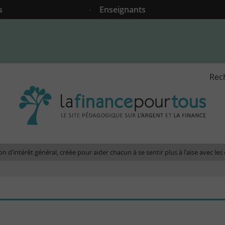
s
Enseignants
Rec
La
fina
pour
tous
-
Le
n d’intérêt général, créée pour aider chacun à se sentir plus à l’aise avec l
site
péda
sur
l'arg
et
la
fina