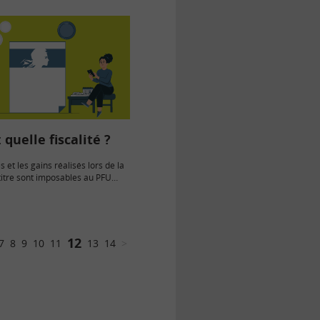
 quelle fiscalité ?
 et les gains réalisés lors de la
titre sont imposables au PFU
Les actions de sociétés
peuvent être achetées et
s le…
12
7
8
9
10
11
13
14
>