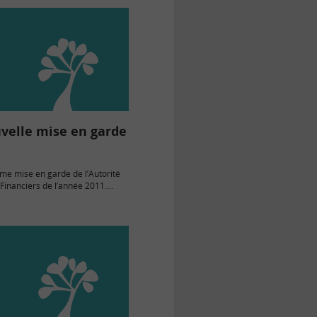
velle mise en garde
F
ième mise en garde de l’Autorité
inanciers de l’année 2011.
s Marchés Financier (AMF) met
blic contre les activités de la