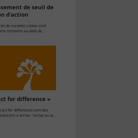
ssement de seuil de
n d’action
res de sociétés cotées sont
aire connaitre au-delà de
s de détention d’actions. Le
articipation doit être déclaré
société…
ct for difference »
ract for difference) sont des
nanciers à terme : l’achat ou la
 à un instant n, sera réalisée en
nt leur nom du…