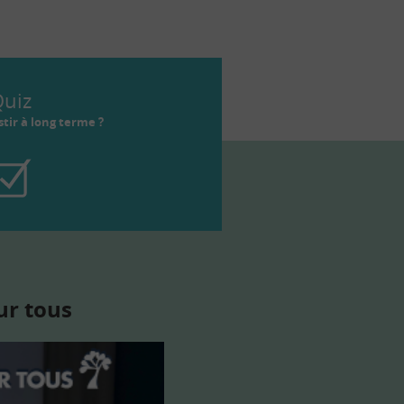
uiz
tir à long terme ?
ur tous