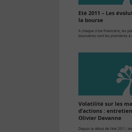
Eté 2011 – Les évolu
la bourse
A chaque crise financière, les pl
boursières sont les premières à 
Pendant la crise de 2007-2008, l
travers le monde s’étaient effon
notamment autour de craintes 
Volatilité sur les m
d’actions : entretie
Olivier Davanne
Depuis le début de l’été 2011, l