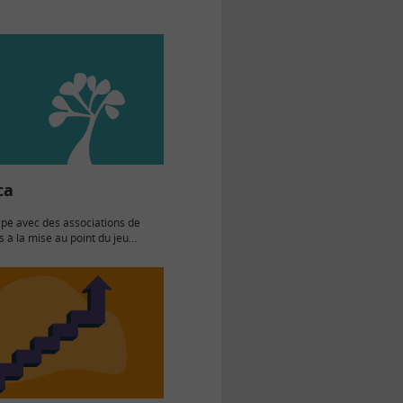
roite. Parabole, sens de
xtremum Mettre en…
ca
cipé avec des associations de
s à la mise au point du jeu
a, conçu initialement par le
ement Alternatif (Belgique)
e du…