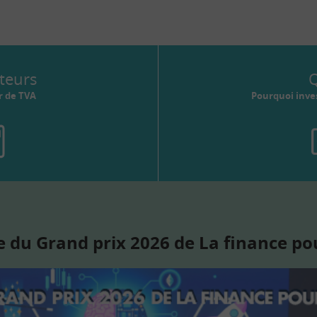
teurs
Q
r de TVA
Pourquoi inves
 du Grand prix 2026 de La finance po