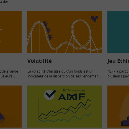
 à des
protéger votre portefeuille…
équation de d
 qui
variation, e
tisseurs. On
Volatilité
Jeu Ethi
et de grande
La volatilité d’un titre ou d’un fonds est un
l’IEFP a parti
lusieurs
indicateur de la dispersion de ses rendements
plusieurs pay
krach boursier
par rapport à une moyenne sur une période
sérieux Ethic
des cours
de temps donnée. Elle est mesurée…
Réseau Financ
dans le cadr