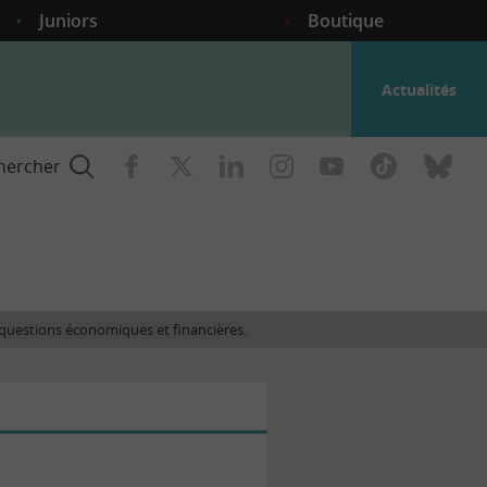
Juniors
Boutique
Actualités
hercher
nce
es questions économiques et financières.
gogique
ent
nce