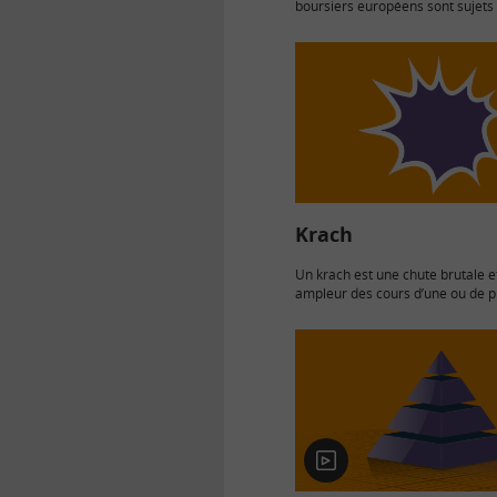
boursiers européens sont sujets
mouvements de grande ampleur
traduisent la nervosité des inves
dit que les marchés sont…
Krach
Un krach est une chute brutale 
ampleur des cours d’une ou de p
catégories d’actifs. On parle de 
pour désigner un effondrement 
des…
En
vidéo