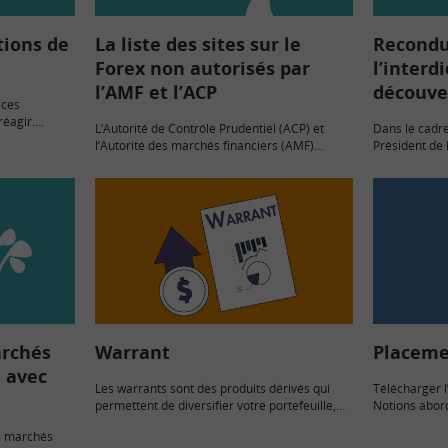
tions de
La liste des sites sur le
Recondu
Forex non autorisés par
l’interd
l’AMF et l’ACP
découve
aces
réagir.
L’Autorité de Contrôle Prudentiel (ACP) et
Dans le cadre
es bourses à
l’Autorité des marchés financiers (AMF)
Président de 
drées
publient la liste des sites internet et entités
Financiers a 
de…
proposant d’investir sur le Forex sans
l’interdiction
autorisation. Le FOREX est le…
valeurs finan
archés
Warrant
Placeme
n avec
Les warrants sont des produits dérivés qui
Télécharger l’
permettent de diversifier votre portefeuille,
Notions abord
de profiter des anticipations que vous pouvez
programme d
es marchés
avoir sur des évolutions de marché ou de
ES Lecture g