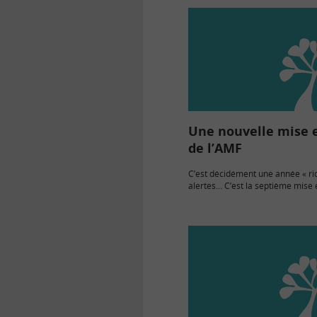
Une nouvelle mise 
de l’AMF
C’est décidément une année « ri
alertes… C’est la septième mise
l’Autorité des Marchés Financier
2011et sa deuxième mise en ga
concernant le…