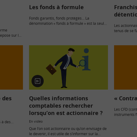
Les fonds à formule
Franchi
détentio
Fonds garantis, fonds protégés… La
dénomination « fonds à formule » est la seule
Les actionnai
officiellement reconnue par l’Autorité des
orme
tenus de se f
marchés financiers. L’AMF a encadré ce type
repose sur le
certains seuil
de fonds d’investissement en réponse au…
t ainsi la
niveau de la p
auprès de la 
En
vidéo
e des
Quelles informations
« Contra
comptables rechercher
Les CFD (cont
lorsqu’on est actionnaire ?
instruments fi
vente décidée
En vidéo
 à des
n+1. Ils tire
ion fixe, en
Que l’on soit actionnaire ou qu’on envisage de
ance ou de
le devenir, il est utile de s’informer sur la