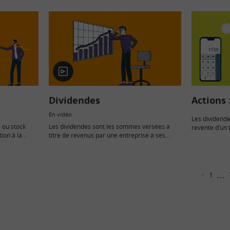
s…
société dans laquelle on investit, tout
particulièrement sur ses comptes. Mais
comment s’y…
En
vidéo
Dividendes
Actions :
En vidéo
Les dividendes
 ou stock
Les dividendes sont les sommes versées à
revente d’un 
ion à la
titre de revenus par une entreprise à ses
depuis 2018. 
ctions
actionnaires.
européennes 
bution n’est
détenues dan
is cherche…
...
<
1