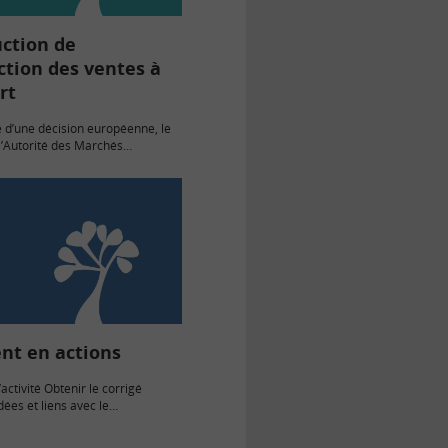
ction de
iction des ventes à
rt
 d’une décision européenne, le
l’Autorité des Marchés
reconduit jusqu’au 11 novembre
 des ventes à découvert sur dix
cières. Cette mesure avait…
nt en actions
activité Obtenir le corrigé
ées et liens avec le
e mathématiques de première
raphique. Détermination d’une