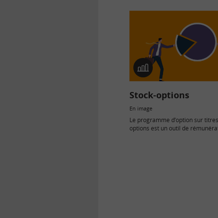
résultats personnels ou collectif
En
image
Stock-options
En image
Le programme d’option sur titres
options est un outil de rémunérat
disposition des entreprises par a
(cotées ou non cotées). Son attri
généralement pas collective ma