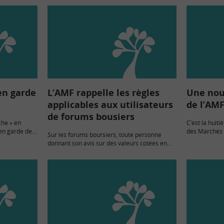
en garde
L’AMF rappelle les règles
Une nou
applicables aux utilisateurs
de l’AM
de forums bousiers
che » en
C’est la huit
 en garde de
des Marchés F
Sur les forums boursiers, toute personne
s de l’année
L’Autorité de
donnant son avis sur des valeurs cotées en
rde
en garde le pu
Bourse doit préciser le nombre de titres
Société…
qu’elle détient.