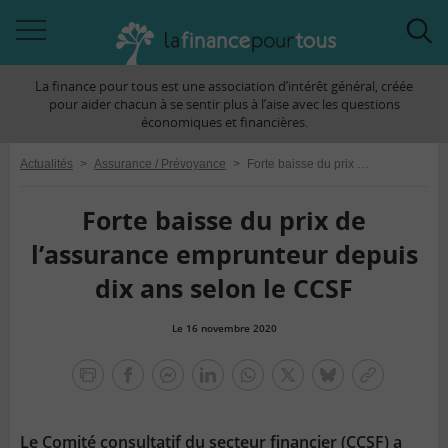
Accéder
Acc
à
à
La finance pour tous est une association d’intérêt général, créée
la
la
pour aider chacun à se sentir plus à l’aise avec les questions
navigation
rec
économiques et financières.
Actualités
>
Assurance / Prévoyance
>
Forte baisse du prix de l’assurance emprunteur depuis dix ans selon le CCSF
Forte baisse du prix de
l’assurance emprunteur depuis
dix ans selon le CCSF
Le 16 novembre 2020
la
finance
facebook
facebook
Linkedin
Whatsapp
Twitter
bluesky
Copier
pour
messenger
le
tous
lien
Le Comité consultatif du secteur financier (CCSF) a