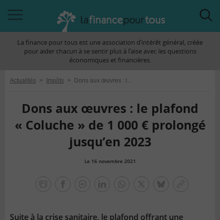
Accéder
Acc
à
à
La finance pour tous est une association d’intérêt général, créée
la
la
pour aider chacun à se sentir plus à l’aise avec les questions
navigation
rec
économiques et financières.
Actualités
>
Impôts
>
Dons aux œuvres : le plafond « Coluche » de 1 000 € prolongé jusqu’en 2023
Dons aux œuvres : le plafond
« Coluche » de 1 000 € prolongé
jusqu’en 2023
Le 16 novembre 2021
la
finance
facebook
facebook
Linkedin
Whatsapp
Twitter
bluesky
Copier
pour
messenger
le
tous
lien
Suite à la crise sanitaire, le plafond offrant une