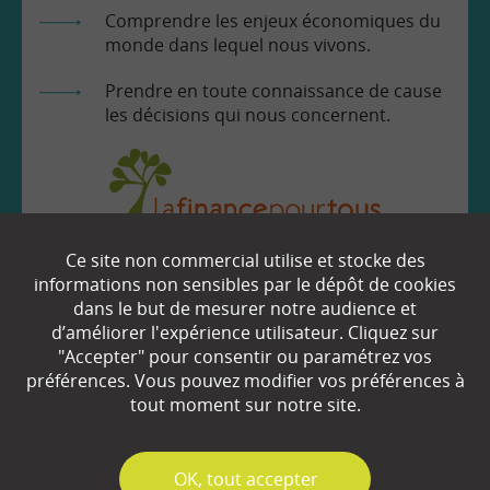
Comprendre les enjeux économiques du
monde dans lequel nous vivons.
Prendre en toute connaissance de cause
les décisions qui nous concernent.
Ce site non commercial utilise et stocke des
EN SAVOIR
+
informations non sensibles par le dépôt de cookies
dans le but de mesurer notre audience et
d’améliorer l'expérience utilisateur. Cliquez sur
Qui sommes-nous ?
"Accepter" pour consentir ou paramétrez vos
préférences. Vous pouvez modifier vos préférences à
Partenaires
tout moment sur notre site.
Espace Presse
✓
OK, tout accepter