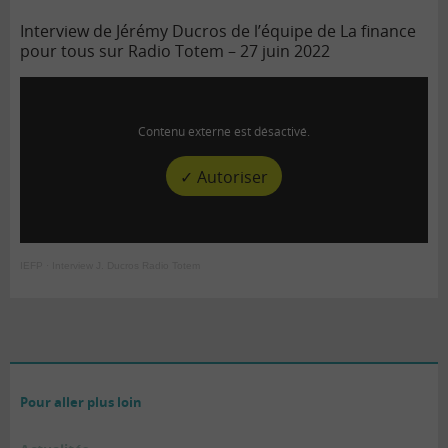
Interview de Jérémy Ducros de l’équipe de La finance
pour tous sur Radio Totem – 27 juin 2022
Contenu externe est désactivé.
✓ Autoriser
IEFP
·
Interview J. Ducros Radio Totem
Pour aller plus loin