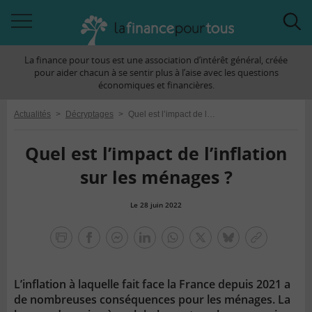
Accéder
Acc
à
à
La finance pour tous est une association d’intérêt général, créée
la
la
pour aider chacun à se sentir plus à l’aise avec les questions
navigation
rec
économiques et financières.
Actualités
>
Décryptages
>
Quel est l’impact de l’inflation sur les ménages ?
Quel est l’impact de l’inflation
sur les ménages ?
Le 28 juin 2022
la
finance
facebook
facebook
Linkedin
Whatsapp
Twitter
bluesky
Copier
pour
messenger
le
tous
lien
L’inflation à laquelle fait face la France depuis 2021 a
de nombreuses conséquences pour les ménages. La