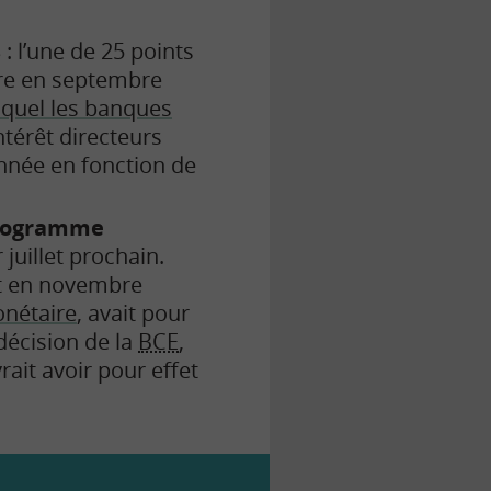
s
: l’une de 25 points
utre en septembre
uquel les banques
intérêt directeurs
année en fonction de
 Programme
juillet prochain.
it en novembre
onétaire
, avait pour
décision de la
BCE
,
vrait avoir pour effet