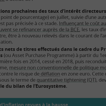
ons prochaines des taux d’intérêt directeur
5 point de pourcentage) en juillet, suivie d’une a
est pas précisée à ce stade.
Influençant le coût a
vent se refinancer auprès de la
BCE
, les taux d’
tre, être à nouveau relevés dans le courant de l’
lation.
ts nets de titres effectués dans le cadre du
es
(ou Asset Purchase Programme) à partir du 1er 
mière fois en 2014, cessé en 2018, puis recondu
mme,
mesure non conventionnelle de politique m
 contre le risque de
déflation
en zone euro. Cette 
 sous le terme de
quantitative tightening (QT)
, de
ille du bilan de l’Eurosystème
.
d’inflation revues à la hausse