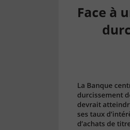
Face à u
durc
la
finance
pour
tous
La Banque centr
durcissement de
devrait atteindr
ses taux d’inté
d’achats de titr