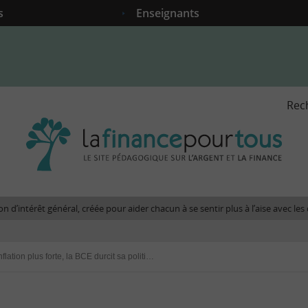
s
Enseignants
Rec
La
fina
pour
tous
-
Le
n d’intérêt général, créée pour aider chacun à se sentir plus à l’aise avec l
site
péda
sur
Face à une inflation plus forte, la BCE durcit sa politique monétaire
l'arg
et
la
fina