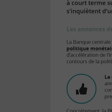
à court terme s
s’inquiètent d’
Les annonces de
La Banque central
politique monétai
d’accélération de l’i
contours de la poli
La 
ann
c
pre
Concrètement, la
B