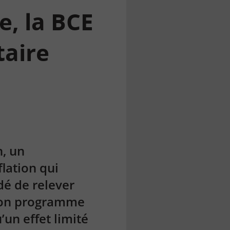
e, la BCE
taire
n, un
lation qui
idé de relever
 son programme
’un effet limité