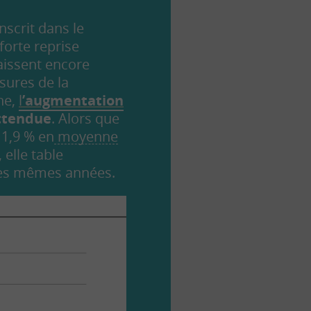
inscrit dans le
forte reprise
aissent encore
sures de la
ne,
l
’augmentation
attendue
. Alors que
 1,9 % en
moyenne
elle table
 ces mêmes années.