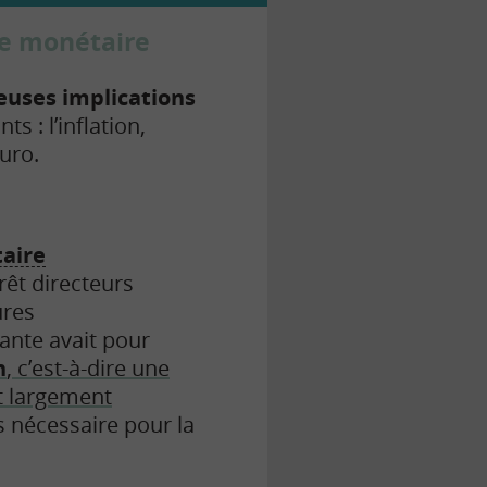
ue monétaire
uses implications
s : l’inflation,
euro.
aire
rêt directeurs
ures
ante avait pour
n
, c’est-à-dire une
 largement
lus nécessaire pour la