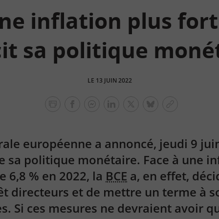
ne inflation plus fort
it sa politique moné
LE 13 JUIN 2022
facebook
facebook
Linkedin
Twitter
bluesky
Copier
messenger
le
lien
ale européenne a annoncé, jeudi 9 jui
 sa politique monétaire. Face à une inf
e 6,8 % en 2022, la
BCE
a, en effet, déc
rêt directeurs et de mettre un terme à
es. Si ces mesures ne devraient avoir qu