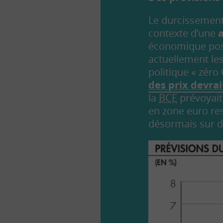
Le durcissement
contexte d’une
a
économique post
actuellement les
politique « zéro
des prix devrai
la
BCE
prévoyait,
en zone euro res
désormais sur de