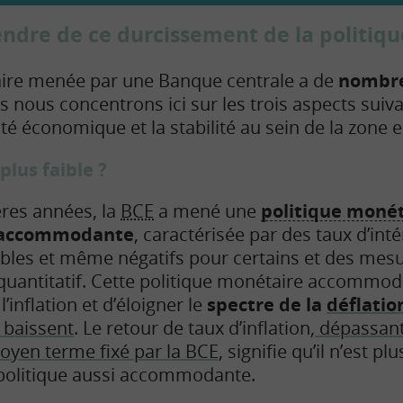
tendre de ce durcissement de la politiq
aire menée par une Banque centrale a de
nombre
s nous concentrons ici sur les trois aspects suivant
vité économique et la stabilité au sein de la zone 
plus faible ?
res années, la
BCE
a mené une
politique monét
t accommodante
, caractérisée par des taux d’inté
ibles et même négatifs pour certains et des mes
quantitatif. Cette politique monétaire accommod
l’inflation et d’éloigner le
spectre de la
déflatio
x baissent
. Le retour de taux d’inflation,
dépassant
moyen terme fixé par la BCE
, signifie qu’il n’est p
olitique aussi accommodante.