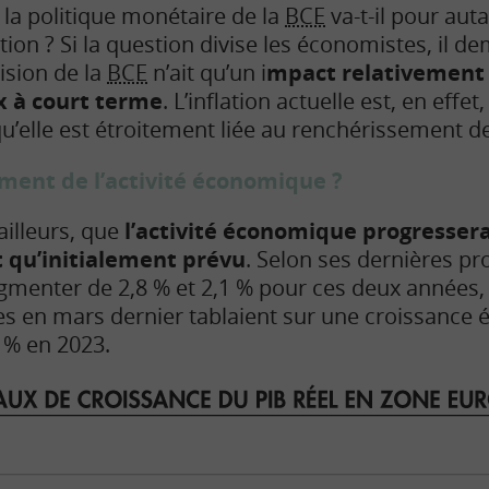
la politique monétaire de la
BCE
va-t-il pour aut
ation ? Si la question divise les économistes, il
ision de la
BCE
n’ait qu’un i
mpact relativement 
ix à court terme
. L’inflation actuelle est, en effe
u’elle est étroitement liée au renchérissement de
ement de l’activité économique ?
ailleurs, que
l’activité économique progressera
 qu’initialement prévu
. Selon ses dernières pro
augmenter de 2,8 % et 2,1 % pour ces deux années, 
es en mars dernier tablaient sur une croissanc
8 % en 2023.