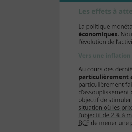
Les effets à at
La politique monét
économiques
. Nou
l’évolution de l’acti
Vers une inflation 
Au cours des derniè
particulièremen
particulièrement fa
d’assouplissement 
objectif de stimuler 
situation où les pri
l’objectif de 2 % à 
BCE
de mener une p