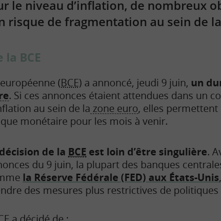
ur le niveau d’inflation, de nombreux 
un risque de fragmentation au sein de l
 la BCE
e européenne
(BCE)
a annoncé, jeudi 9 juin,
un du
re
. Si ces annonces étaient attendues dans un c
nflation au sein de la
zone euro
, elles permettent
tique monétaire pour les mois à venir.
décision de la
BCE
est loin d’être singulière
. 
onces du 9 juin, la plupart des banques central
omme
la Réserve Fédérale (FED) aux États-Unis
ndre des mesures plus restrictives de politiques
CE
a décidé de :