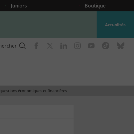
Juniors
Boutique
Actualités
hercher
nce
es questions économiques et financières.
gogique
ent
nce