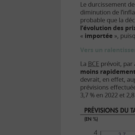
Le durcissement de 
diminution de l’infl
probable que la déc
l’évolution des pr
«
importée
», puisq
Vers un ralentiss
La
BCE
prévoit, par 
moins rapidement
devrait, en effet, 
prévisions effectué
3,7 % en 2022 et 2,