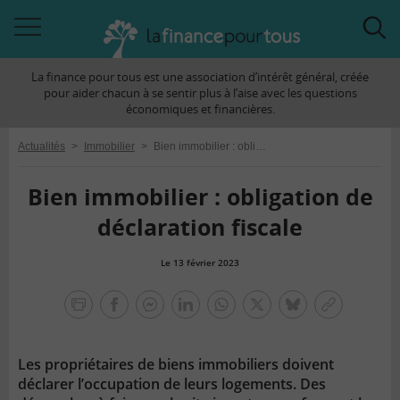
Accéder
Acc
à
à
La finance pour tous est une association d’intérêt général, créée
la
la
pour aider chacun à se sentir plus à l’aise avec les questions
navigation
rec
économiques et financières.
Actualités
>
Immobilier
>
Bien immobilier : obligation de déclaration fiscale
Bien immobilier : obligation de
déclaration fiscale
Le 13 février 2023
la
finance
facebook
facebook
Linkedin
Whatsapp
Twitter
bluesky
Copier
pour
messenger
le
tous
lien
Les propriétaires de biens immobiliers doivent
déclarer l’occupation de leurs logements. Des