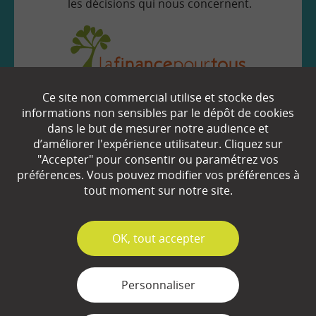
les décisions qui nous concernent.
Ce site non commercial utilise et stocke des
EN SAVOIR
+
informations non sensibles par le dépôt de cookies
dans le but de mesurer notre audience et
d’améliorer l'expérience utilisateur. Cliquez sur
Qui sommes-nous ?
"Accepter" pour consentir ou paramétrez vos
préférences. Vous pouvez modifier vos préférences à
Partenaires
tout moment sur notre site.
Espace Presse
✓
OK, tout accepter
Plan du site
Contact
Personnaliser
Mentions légales