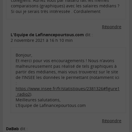
collégiens. Auriez vous par hasard fait les mêmes
comparaisons (graphiques) avec les salaires médians ?
Si oui je serais très intéressée . Cordialement
Répondre
L'Equipe de Lafinancepourtous.com
dit :
2 novembre 2021 à 16 h 10 min
Bonjour,
Et merci pour vos encouragements ! Nous n’avons
malheureusement pas réalisé de tels graphiques à
partir des médianes, mais vous trouverez sur le site
de l’INSEE les données le permettant (notamment ici
:
https://www.insee.fr/fr/statistiques/2381326#figure1
_radio2
).
Meilleures salutations,
L’Equipe de Lafinancepourtous.com
Répondre
DaBab
dit :