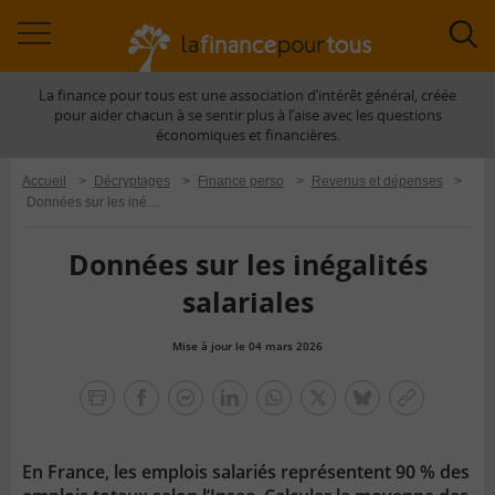
Accéder
Acc
à
à
La finance pour tous est une association d’intérêt général, créée
la
la
pour aider chacun à se sentir plus à l’aise avec les questions
navigation
rec
économiques et financières.
Accueil
>
Décryptages
>
Finance perso
>
Revenus et dépenses
>
Données sur les inégalités salariales
Données sur les inégalités
salariales
Mise à jour le 04 mars 2026
la
finance
facebook
facebook
Linkedin
Whatsapp
Twitter
bluesky
Copier
pour
messenger
le
tous
lien
En France, les emplois salariés représentent 90 % des