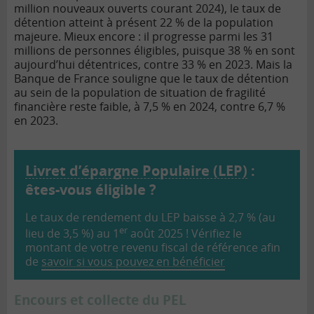
million nouveaux ouverts courant 2024), le taux de
détention atteint à présent 22 % de la population
majeure. Mieux encore : il progresse parmi les 31
millions de personnes éligibles, puisque 38 % en sont
aujourd’hui détentrices, contre 33 % en 2023. Mais la
Banque de France souligne que le taux de détention
au sein de la population de situation de fragilité
financière reste faible, à 7,5 % en 2024, contre 6,7 %
en 2023.
Livret d’épargne Populaire (LEP)
:
êtes-vous éligible ?
Le taux de rendement du LEP baisse à 2,7 % (au
er
lieu de 3,5 %) au 1
août 2025 ! Vérifiez le
montant de votre revenu fiscal de référence afin
de
savoir si vous pouvez en bénéficier
Encours et collecte du PEL