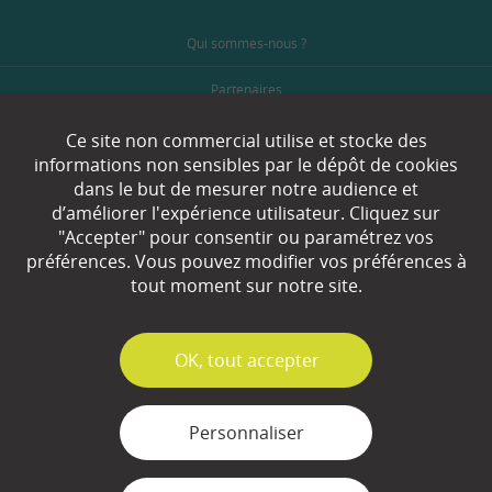
Qui sommes-nous ?
Partenaires
Espace Presse
Ce site non commercial utilise et stocke des
informations non sensibles par le dépôt de cookies
Plan du site
dans le but de mesurer notre audience et
d’améliorer l'expérience utilisateur. Cliquez sur
Contact
"Accepter" pour consentir ou paramétrez vos
préférences. Vous pouvez modifier vos préférences à
Mentions légales
tout moment sur notre site.
Gestion des cookies
✓
OK, tout accepter
Personnaliser