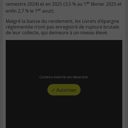
er
semestre 2024) et en 2025 (3,5 % au 1
février 2025 et
er
enfin 2,7 % le 1
aout).
Malgré la baisse du rendement, les Livrets d’épargne
réglementée n’ont pas enregistré de rupture brutale
de leur collecte, qui demeure à un niveau élevé.
Contenu externe est désactivé.
✓ Autoriser