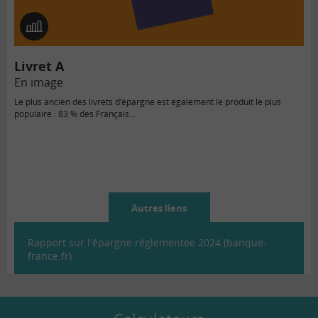
En
image
Livret A
En image
Le plus ancien des livrets d’épargne est également le produit le plus
populaire : 83 % des Français…
Autres liens
Rapport sur l'épargne réglementée 2024 (banque-
france.fr)