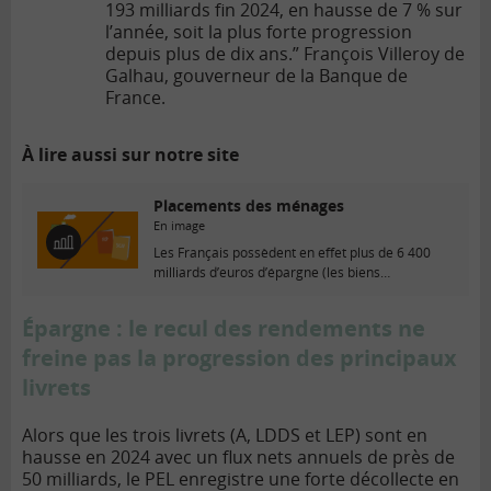
193 milliards fin 2024, en hausse de 7 % sur
l’année, soit la plus forte progression
depuis plus de dix ans.” François Villeroy de
Galhau, gouverneur de la Banque de
France.
À lire aussi sur notre site
Placements des ménages
En image
E
Les Français possèdent en effet plus de 6 400
n
milliards d’euros d’épargne (les biens
i
immobiliers...
m
Épargne : le recul des rendements ne
a
g
freine pas la progression des principaux
e
livrets
Alors que les trois livrets (A, LDDS et LEP) sont en
hausse en 2024 avec un flux nets annuels de près de
50 milliards, le PEL enregistre une forte décollecte en