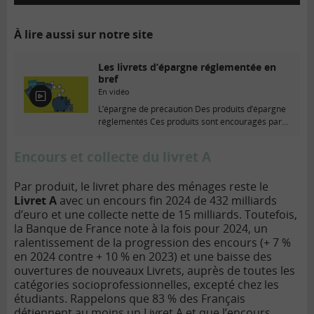
À lire aussi sur notre site
Les livrets d’épargne réglementée en
bref
En vidéo
E
L’épargne de précaution Des produits d’épargne
n
réglementés Ces produits sont encouragés par
v
l’État qui en...
i
d
Encours et collecte du livret A
é
o
Par produit, le livret phare des ménages reste le
Livret A
avec un encours fin 2024 de 432 milliards
d’euro et une collecte nette de 15 milliards. Toutefois,
la Banque de France note à la fois pour 2024, un
ralentissement de la progression des encours (+ 7 %
en 2024 contre + 10 % en 2023) et une baisse des
ouvertures de nouveaux Livrets, auprès de toutes les
catégories socioprofessionnelles, excepté chez les
étudiants. Rappelons que 83 % des Français
détiennent au moins un Livret A et que l’encours