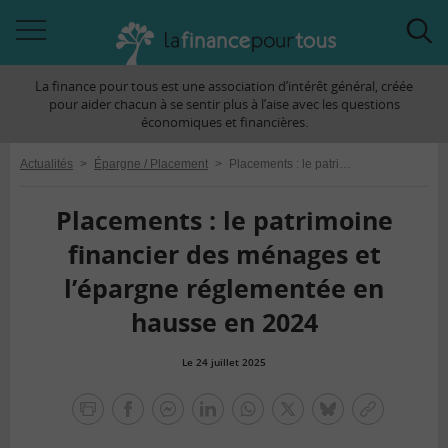
Accéder
Acc
à
à
La finance pour tous est une association d’intérêt général, créée
la
la
pour aider chacun à se sentir plus à l’aise avec les questions
navigation
rec
économiques et financières.
Actualités
>
Épargne / Placement
>
Placements : le patrimoine financier des ménages et l’épargne réglementée en hausse en 2024
Placements : le patrimoine
financier des ménages et
l’épargne réglementée en
hausse en 2024
Le 24 juillet 2025
la
finance
facebook
facebook
Linkedin
Whatsapp
Twitter
bluesky
Copier
pour
messenger
le
tous