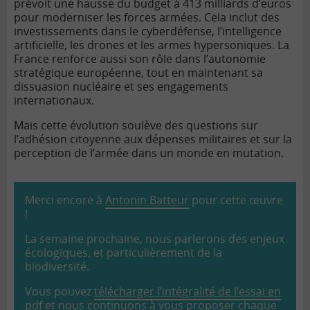
prévoit une hausse du budget à 413 milliards d’euros
pour moderniser les forces armées. Cela inclut des
investissements dans le cyberdéfense, l’intelligence
artificielle, les drones et les armes hypersoniques. La
France renforce aussi son rôle dans l’autonomie
stratégique européenne, tout en maintenant sa
dissuasion nucléaire et ses engagements
internationaux.
Mais cette évolution soulève des questions sur
l’adhésion citoyenne aux dépenses militaires et sur la
perception de l’armée dans un monde en mutation.
Merci encore à
Antonin Batteur
pour cette œuvre
!
La semaine prochaine, nous parlerons des enjeux
écologiques, et particulièrement de la
biodiversité.
Vous pouvez
télécharger l’intégralité de l’essai en
pdf
et nous continuons à vous proposer chaque