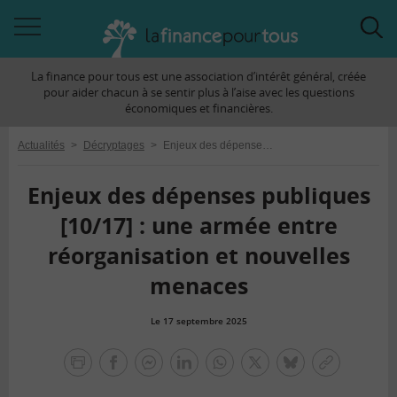
Accéder
Acc
à
à
La finance pour tous est une association d’intérêt général, créée
la
la
pour aider chacun à se sentir plus à l’aise avec les questions
navigation
rec
économiques et financières.
Actualités
>
Décryptages
>
Enjeux des dépenses publiques [10/17] : une armée entre réorganisation et nouvelles menaces
Enjeux des dépenses publiques
[10/17] : une armée entre
réorganisation et nouvelles
menaces
Le 17 septembre 2025
la
finance
facebook
facebook
Linkedin
Whatsapp
Twitter
bluesky
Copier
pour
messenger
le
tous