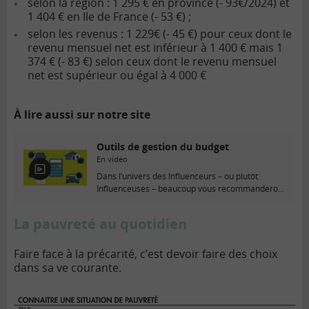
selon la région : 1 295 € en province (- 93€/2024) et
1 404 € en Ile de France (- 53 €) ;
selon les revenus : 1 229€ (- 45 €) pour ceux dont le
revenu mensuel net est inférieur à 1 400 € mais 1
374 € (- 83 €) selon ceux dont le revenu mensuel
net est supérieur ou égal à 4 000 €
À lire aussi sur notre site
Outils de gestion du budget
En vidéo
E
Dans l’univers des Influenceurs – ou plutôt
n
Influenceuses – beaucoup vous recommanderont
v
la méthode des...
i
La pauvreté au quotidien
d
é
o
Faire face à la précarité, c’est devoir faire des choix
dans sa ve courante.