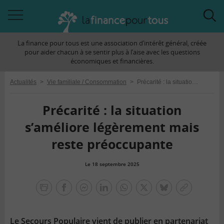
Accéder
Acc
à
à
La finance pour tous est une association d’intérêt général, créée
la
la
pour aider chacun à se sentir plus à l’aise avec les questions
navigation
rec
économiques et financières.
Actualités
>
Vie familiale / Consommation
>
Précarité : la situation s’améliore légèrement mais reste préoccupante
Précarité : la situation
s’améliore légèrement mais
reste préoccupante
Le 18 septembre 2025
la
finance
facebook
facebook
Linkedin
Whatsapp
Twitter
bluesky
Copier
pour
messenger
le
tous
lien
Le Secours Populaire vient de publier en partenariat