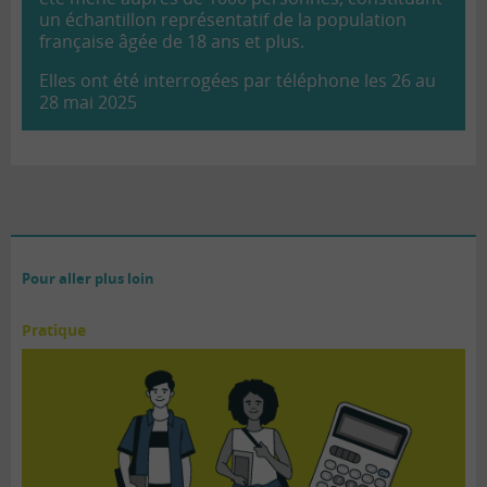
un échantillon représentatif de la population
française âgée de 18 ans et plus.
Elles ont été interrogées par téléphone les 26 au
28 mai 2025
Pour aller plus loin
Pratique