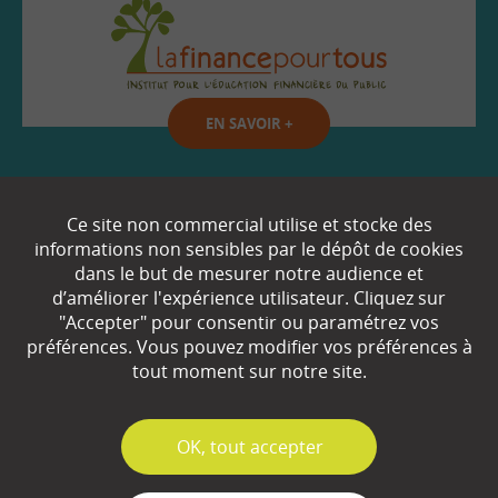
EN SAVOIR
+
Qui sommes-nous ?
Ce site non commercial utilise et stocke des
informations non sensibles par le dépôt de cookies
Partenaires
dans le but de mesurer notre audience et
d’améliorer l'expérience utilisateur. Cliquez sur
Espace Presse
"Accepter" pour consentir ou paramétrez vos
préférences. Vous pouvez modifier vos préférences à
Plan du site
tout moment sur notre site.
Contact
Mentions légales
✓
OK, tout accepter
Gestion des cookies