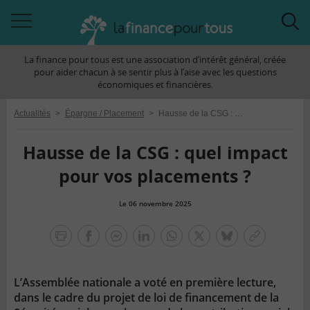
Accéder
Acc
à
à
La finance pour tous est une association d’intérêt général, créée
la
la
pour aider chacun à se sentir plus à l’aise avec les questions
navigation
rec
économiques et financières.
Actualités
>
Épargne / Placement
>
Hausse de la CSG : quel impact pour vos placements ?
Hausse de la CSG : quel impact
pour vos placements ?
Le 06 novembre 2025
la
finance
facebook
facebook
Linkedin
Whatsapp
Twitter
bluesky
Copier
pour
messenger
le
tous
lien
L’Assemblée nationale a voté en première lecture,
dans le cadre du projet de loi de financement de la