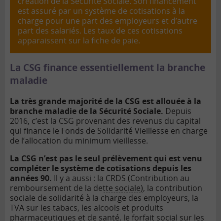
création de la Sécurité Sociale. Son financement
est assuré par un système de cotisations à la
charge pour une part des employeurs et d’autre
part des salariés. Les taux de ces cotisations
apparaissent sur la fiche de paie.
La CSG finance essentiellement la branche
maladie
La très grande majorité de la CSG est allouée à la
branche maladie de la Sécurité Sociale.
Depuis
2016, c’est la CSG provenant des revenus du capital
qui finance le Fonds de Solidarité Vieillesse en charge
de l’allocation du minimum vieillesse.
La CSG n’est pas le seul prélèvement qui est venu
compléter le système de cotisations depuis les
années 90.
Il y a aussi : la
CRDS (Contribution au
remboursement de la dette sociale)
, la contribution
sociale de solidarité à la charge des employeurs, la
TVA sur les tabacs, les alcools et produits
pharmaceutiques et de santé, le forfait social sur les