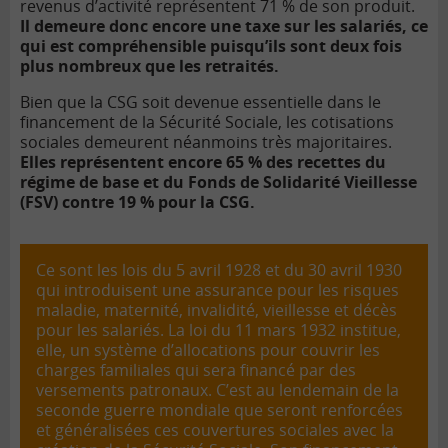
revenus d’activité représentent 71 % de son produit.
Il demeure donc encore une taxe sur les salariés, ce
qui est compréhensible puisqu’ils sont deux fois
plus nombreux que les retraités.
Bien que la CSG soit devenue essentielle dans le
financement de la Sécurité Sociale, les cotisations
sociales demeurent néanmoins très majoritaires.
Elles représentent encore 65 % des recettes du
régime de base et du Fonds de Solidarité Vieillesse
(FSV) contre 19 % pour la CSG.
Ce sont les lois du 5 avril 1928 et du 30 avril 1930
qui introduisent une assurance pour les risques
maladie, maternité, invalidité, vieillesse et décès
pour les salariés. La loi du 11 mars 1932 institue,
elle, un système d’allocations pour couvrir les
charges familiales qui sera financé par des
versements patronaux. C’est au lendemain de la
seconde guerre mondiale que seront renforcées
et généralisées ces couvertures sociales avec la