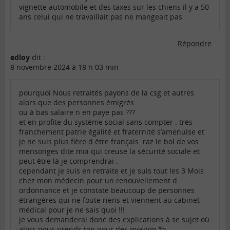
vignette automobile et des taxes sur les chiens il y a 50
ans celui qui ne travaillait pas ne mangeait pas
Répondre
edloy
dit :
8 novembre 2024 à 18 h 03 min
pourquoi Nous retraités payons de la csg et autres
alors que des personnes émigrés
ou à bas salaire n en paye pas ???
et en profite du système social sans compter . très
franchement patrie égalité et fraternité s’amenuise et
je ne suis plus fière d être français. raz le bol de vos
mensonges dite moi qui creuse la sécurité sociale et
peut être là je comprendrai .
cependant je suis en retraite et je suis tout les 3 Mois
chez mon médecin pour un renouvellement d
ordonnance et je constate beaucoup de personnes
étrangères qui ne foute riens et viennent au cabinet
médical pour je ne sais quoi !!!
je vous demanderai donc des explications à se sujet où
alors nous prends ton pour des mouton 🐑