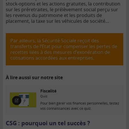
stock-options et les actions gratuites, la contribution
sur les préretraites, le prélèvement social perçu sur
les revenus du patrimoine et les produits de
placement, la taxe sur les véhicules de société…
Par ailleurs, la Sécurité Sociale reçoit des
transferts de l’Etat pour compenser les pertes de
recettes liées à des mesures d’exonération de
cotisations accordées aux entreprises.
À lire aussi sur notre site
Fiscalité
Quiz
Q
Pour bien gérer vos finances personnelles, testez
u
vos connaissances avec ce quiz.
i
z
CSG : pourquoi un tel succès ?