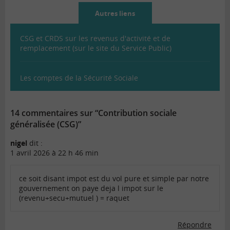
Autres liens
CSG et CRDS sur les revenus d'activité et de
remplacement (sur le site du Service Public)
Les comptes de la Sécurité Sociale
14 commentaires sur “Contribution sociale
généralisée (CSG)”
nigel
dit :
1 avril 2026 à 22 h 46 min
ce soit disant impot est du vol pure et simple par notre
gouvernement on paye deja l impot sur le
(revenu+secu+mutuel ) = raquet
Répondre