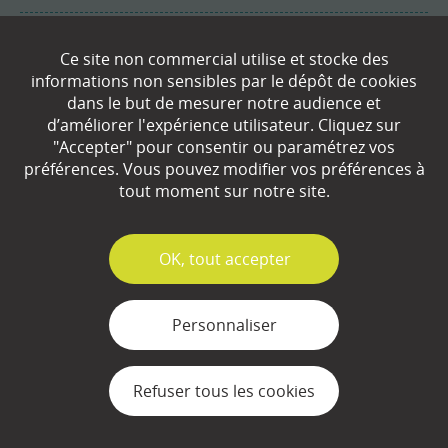
Ce site non commercial utilise et stocke des
Bibliothèque
informations non sensibles par le dépôt de cookies
dans le but de mesurer notre audience et
d’améliorer l'expérience utilisateur. Cliquez sur
"Accepter" pour consentir ou paramétrez vos
Dictionnaire
préférences. Vous pouvez modifier vos préférences à
tout moment sur notre site.
✓
OK, tout accepter
À propos
Le site lafinancepourtous.com est édité par
l’Institut pour l’Education Financière du Public
Personnaliser
(IEFP), association d’intérêt général, éligible au
mécénat et agréée par le Ministère de
l’Education Nationale. L’IEFP a été créé pour
Refuser tous les cookies
aider chacun à acquérir les bases de
connaissances nécessaires pour :