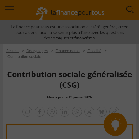
Accéder
Acc
à
à
La finance pour tous est une association d’intérêt général, créée
la
la
pour aider chacun à se sentir plus à l’aise avec les questions
navigation
rec
économiques et financières.
Accueil
>
Décryptages
>
Finance perso
>
Fiscalité
>
Contribution sociale généralisée (CSG)
Contribution sociale généralisée
(CSG)
Mise à jour le 19 janvier 2026
la
finance
facebook
facebook
Linkedin
Whatsapp
Twitter
bluesky
Copier
pour
messenger
le
tous
lien