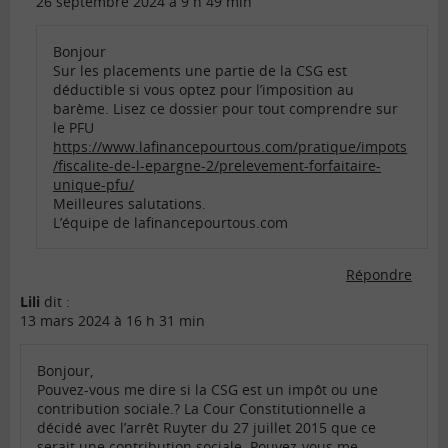
26 septembre 2024 à 9 h 49 min
Bonjour
Sur les placements une partie de la CSG est
déductible si vous optez pour l’imposition au
barème. Lisez ce dossier pour tout comprendre sur
le PFU
https://www.lafinancepourtous.com/pratique/impots
/fiscalite-de-l-epargne-2/prelevement-forfaitaire-
unique-pfu/
Meilleures salutations.
L’équipe de lafinancepourtous.com
Répondre
Lili
dit :
13 mars 2024 à 16 h 31 min
Bonjour,
Pouvez-vous me dire si la CSG est un impôt ou une
contribution sociale.? La Cour Constitutionnelle a
décidé avec l’arrêt Ruyter du 27 juillet 2015 que ce
serait une contribution sociale. Pouvez-vous me