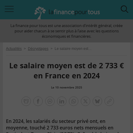
Accéder
Acc
à
à
La finance pour tous est une association d’intérêt général, créée
la
la
pour aider chacun à se sentir plus à l’aise avec les questions
navigation
rec
économiques et financières.
Actualités
>
Décryptages
>
Le salaire moyen est de 2 733 € en France en 2024
Le salaire moyen est de 2 733 €
en France en 2024
Le 10 novembre 2025
la
finance
facebook
facebook
Linkedin
Whatsapp
Twitter
bluesky
Copier
pour
messenger
le
tous
lien
En 2024, les salariés du secteur privé ont, en
moyenne, touché 2 733 euros nets mensuels en