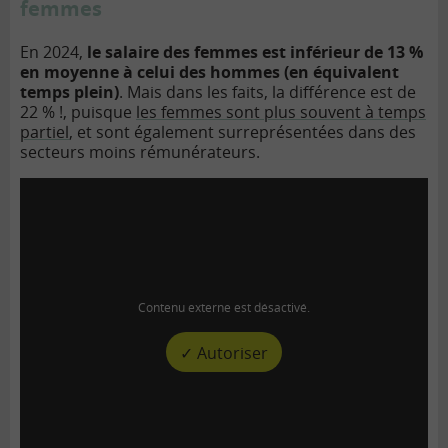
femmes
En 2024,
le salaire des femmes est inférieur de 13 %
en moyenne à celui des hommes (en équivalent
temps plein)
. Mais dans les faits, la différence est de
22 % !, puisque
les femmes sont plus souvent à temps
partiel
, et sont également surreprésentées dans des
secteurs moins rémunérateurs.
Contenu externe est désactivé.
✓ Autoriser