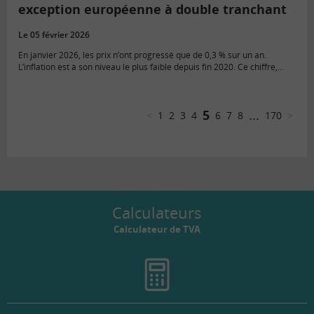
exception européenne à double tranchant
Le 05 février 2026
En janvier 2026, les prix n’ont progressé que de 0,3 % sur un an.
L’inflation est à son niveau le plus faible depuis fin 2020. Ce chiffre,
bien en-deçà des…
5
...
<
1
2
3
4
6
7
8
170
>
Calculateurs
Calculateur de TVA