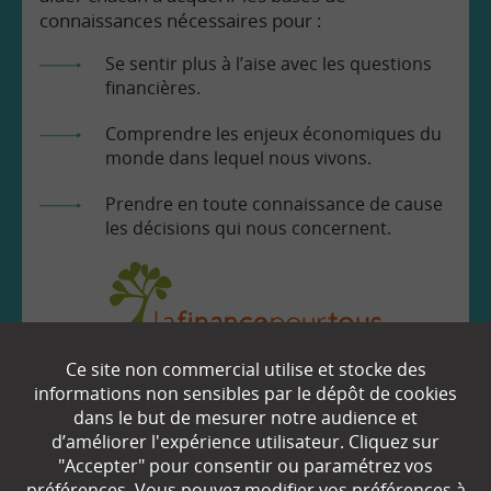
connaissances nécessaires pour :
Se sentir plus à l’aise avec les questions
financières.
Comprendre les enjeux économiques du
monde dans lequel nous vivons.
Prendre en toute connaissance de cause
les décisions qui nous concernent.
Ce site non commercial utilise et stocke des
EN SAVOIR
+
informations non sensibles par le dépôt de cookies
dans le but de mesurer notre audience et
d’améliorer l'expérience utilisateur. Cliquez sur
"Accepter" pour consentir ou paramétrez vos
Qui sommes-nous ?
préférences. Vous pouvez modifier vos préférences à