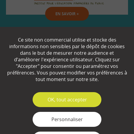
EN SAVOIR
+
Qui sommes-nous ?
Ce site non commercial utilise et stocke des
informations non sensibles par le dépôt de cookies
Partenaires
dans le but de mesurer notre audience et
d’améliorer l'expérience utilisateur. Cliquez sur
Espace Presse
"Accepter" pour consentir ou paramétrez vos
préférences. Vous pouvez modifier vos préférences à
Plan du site
tout moment sur notre site.
Contact
Mentions légales
✓
OK, tout accepter
Gestion des cookies
Personnaliser