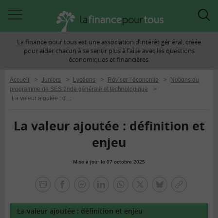
Accéder
Acc
à
à
La finance pour tous est une association d’intérêt général, créée
la
la
pour aider chacun à se sentir plus à l’aise avec les questions
navigation
rec
économiques et financières.
Accueil
>
Juniors
>
Lycéens
>
Réviser l’économie
>
Notions du
programme de SES 2nde générale et technologique
>
La valeur ajoutée : définition et enjeu
La valeur ajoutée : définition et
enjeu
Mise à jour le 07 octobre 2025
la
finance
facebook
facebook
Linkedin
Whatsapp
Twitter
bluesky
Copier
pour
messenger
le
tous
lien
La valeur ajoutée : définition et enjeu