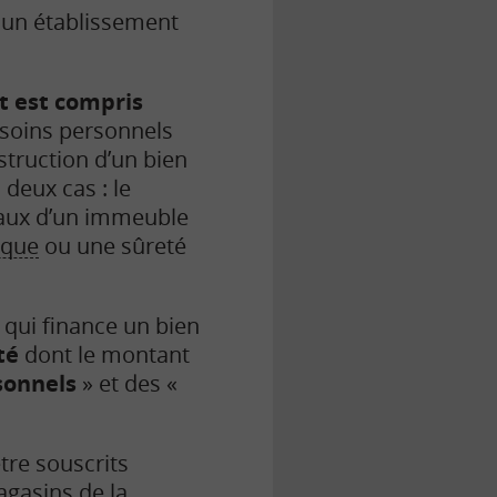
 un établissement
t est compris
soins personnels
struction d’un bien
deux cas : le
vaux d’un immeuble
èque
ou une sûreté
, qui finance un bien
té
dont le montant
sonnels
» et des «
tre souscrits
agasins de la