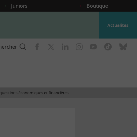
Juniors
Boutique
Actualités
hercher
nce
es questions économiques et financières.
gogique
ent
nce