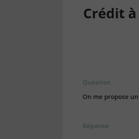
Crédit 
la
finance
pour
tous
Question
On me propose un 
Réponse