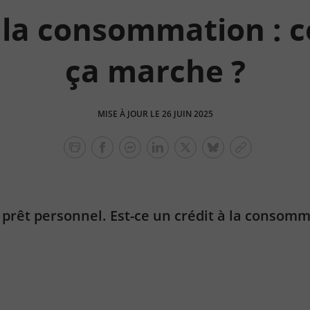
à la consommation :
ça marche ?
MISE À JOUR LE 26 JUIN 2025
facebook
facebook
Linkedin
Twitter
bluesky
Copier
messenger
le
lien
prêt personnel. Est-ce un crédit à la consomm