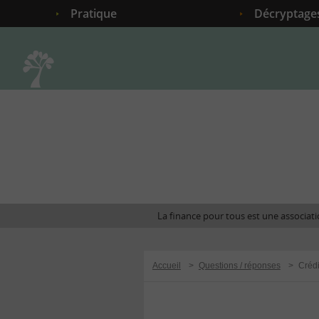
Pratique
Décryptage
Accueil
La finance pour tous est une associatio
Accueil
>
Questions / réponses
>
Crédi