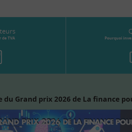
teurs
Q
r de TVA
Pourquoi inves
 du Grand prix 2026 de La finance po