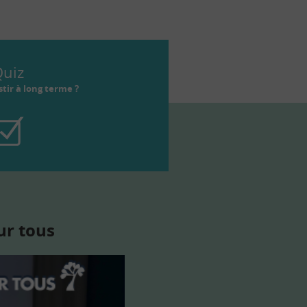
uiz
tir à long terme ?
ur tous