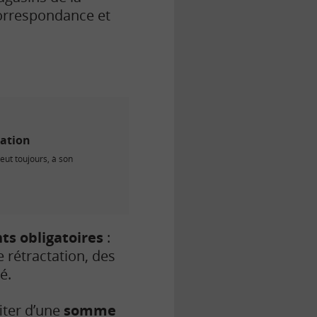
correspondance et
ation
ut toujours, à son
s obligatoires
:
e rétractation, des
é.
iter d’une
somme