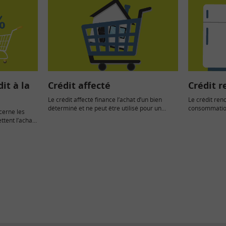
it à la
Crédit affecté
Crédit 
Le crédit affecté finance l’achat d’un bien
Le crédit reno
déterminé et ne peut être utilisé pour un
consommation
cerne les
autre bien que…
à la disposit
ttent l’achat