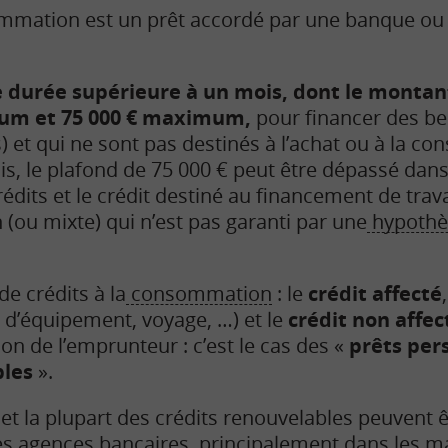
sommation est un prêt accordé par une banque ou
ne durée supérieure à un mois, dont le montan
mum et 75 000 € maximum,
pour financer des be
 et qui ne sont pas destinés à l’achat ou à la con
is, le plafond de 75 000 € peut être dépassé dans 
dits et le crédit destiné au financement de tra
 (ou mixte) qui n’est pas garanti par une
hypoth
de crédits à la
consommation
: le
crédit affecté
n d’équipement, voyage, …) et le
crédit non affec
ation de l’emprunteur : c’est le cas des «
prêts per
bles
».
 et la plupart des crédits renouvelables peuvent ê
es agences bancaires, principalement dans les m