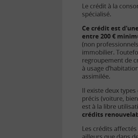
Le crédit à la con
spécialisé.
Ce crédit est d’u
entre 200 € mini
(non professionnels)
immobilier. Toutefo
regroupement de cré
à usage d’habitation
assimilée.
Il existe deux types 
précis (voiture, bie
est à la libre utilis
crédits renouvela
Les crédits affectés
ailleurs que dans d