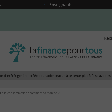
s
Enseignants
Rec
La
fina
pour
tous
-
Le
n d’intérêt général, créée pour aider chacun à se sentir plus à l’aise avec l
site
péda
sur
t à la consommation : comment ça marche ?
l'arg
et
la
fina