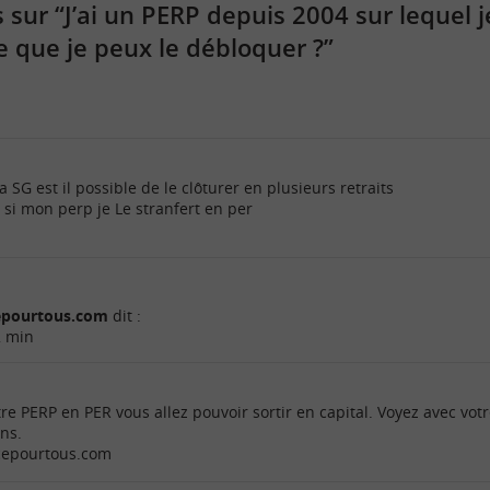
ur “J’ai un PERP depuis 2004 sur lequel je
e que je peux le débloquer ?”
 SG est il possible de le clôturer en plusieurs retraits
 si mon perp je Le stranfert en per
cepourtous.com
dit :
2 min
re PERP en PER vous allez pouvoir sortir en capital. Voyez avec vot
ons.
ncepourtous.com