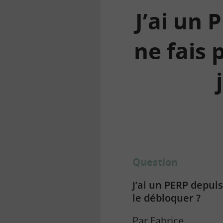
J’ai un 
ne fais 
la
finance
pour
tous
Question
J’ai un PERP depuis
le débloquer ?
Par Fabrice