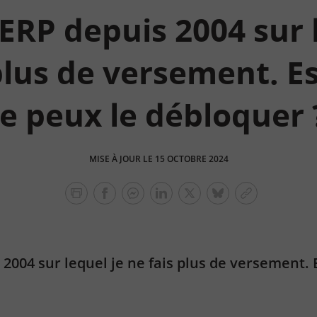
PERP depuis 2004 sur 
plus de versement. E
je peux le débloquer 
MISE À JOUR LE 15 OCTOBRE 2024
facebook
facebook
Linkedin
Twitter
bluesky
Copier
messenger
le
lien
 2004 sur lequel je ne fais plus de versement. 