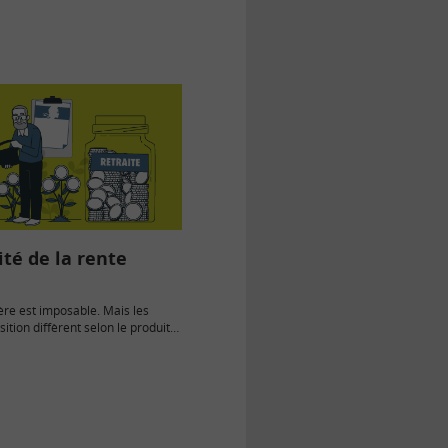
lité de la rente
ère est imposable. Mais les
ition diffèrent selon le produit
t est issue la…