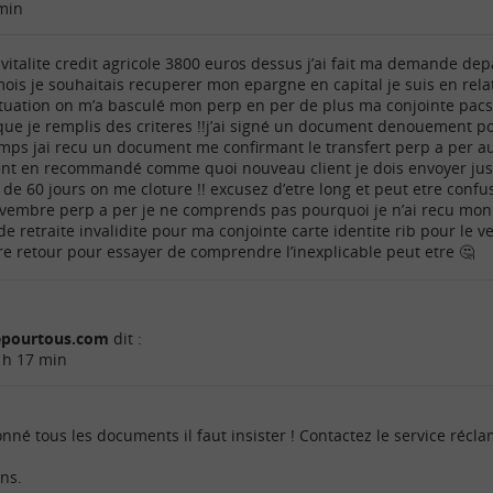
min
 vitalite credit agricole 3800 euros dessus j’ai fait ma demande depa
is je souhaitais recuperer mon epargne en capital je suis en rela
tuation on m’a basculé mon perp en per de plus ma conjointe pacse
ue je remplis des criteres !!j’ai signé un document denouement po
mps jai recu un document me confirmant le transfert perp a per au
ent en recommandé comme quoi nouveau client je dois envoyer justi
 de 60 jours on me cloture !! excusez d’etre long et peut etre confu
 novembre perp a per je ne comprends pas pourquoi je n’ai recu mon a
de retraite invalidite pour ma conjointe carte identite rib pour le 
re retour pour essayer de comprendre l’inexplicable peut etre 🤔
cepourtous.com
dit :
 h 17 min
nné tous les documents il faut insister ! Contactez le service récl
ons.