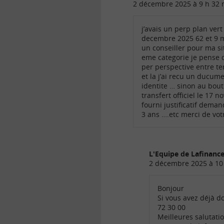
2 décembre 2025 à 9 h 32 
j’avais un perp plan vert
decembre 2025 62 et 9 mo
un conseiller pour ma si
eme categorie je pense q
per perspective entre te
et la j’ai recu un ducum
identite … sinon au bout
transfert officiel le 17
fourni justificatif deman
3 ans ….etc merci de vot
L'Equipe de Lafinan
2 décembre 2025 à 10
Bonjour
Si vous avez déjà do
72 30 00
Meilleures salutati