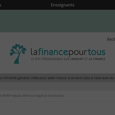
s
Enseignants
Rec
La
fina
pour
tous
-
Le
n d’intérêt général, créée pour aider chacun à se sentir plus à l’aise avec l
site
péda
sur
J’ai un PERP depuis 2004 sur lequel je ne fais plus de versement. Est-ce que je peux le débloquer ?
l'arg
et
la
fina