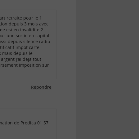
rt retraite pour le 1
tion depuis 3 mois avec
e est en invalidite 2
ur une sortie en capital
ssi depuis silence radio
ficatif impot carte
s mais depuis le
rgent j’ai deja tout
versement imposition sur
Répondre
amation de Predica 01 57