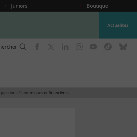
Juniors
Boutique
Actualités
hercher
nce
es questions économiques et financières.
gogique
ent
nce