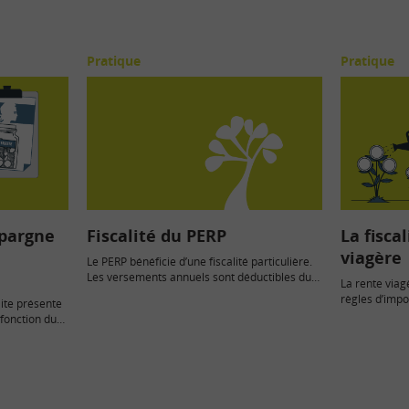
Pratique
Pratique
Épargne
Fiscalité du PERP
La fisca
viagère
Le PERP bénéficie d’une fiscalité particulière.
Les versements annuels sont déductibles du
La rente viag
revenu, ce qui permet pour les…
règles d’impos
ite présente
d’épargne don
 fonction du
et de