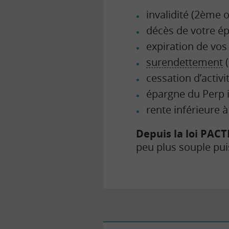
invalidité (
2ème ou
décès de votre ép
expiration de vos
surendettement
(
cessation d’activi
épargne du Perp i
rente inférieure 
Depuis la loi PACT
peu plus souple puis