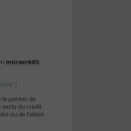
’un
microcrédit
uire ?
 le permis de
 exclu du crédit
loi ou de faibles