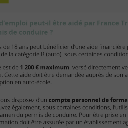
emploi peut-il être aidé par France Tr
is de conduire ?
de 18 ans peut bénéficier d’une aide financière 
de la catégorie B (auto),
sous certaines conditio
e est
de
1 200 € maximum
, versé directement v
e
. Cette aide
doit être demandée auprès de son 
ription en auto-école.
vous disposez d’un
compte personnel de format
vez également, sous certaines conditions, l’utili
xamen du permis de conduire. Pour être prise en 
mation doit être assurée par un établissement ag