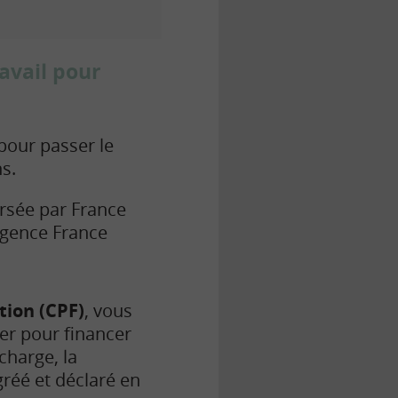
avail pour
pour passer le
ns.
ersée par France
agence France
ion (CPF)
, vous
ser pour financer
charge, la
réé et déclaré en