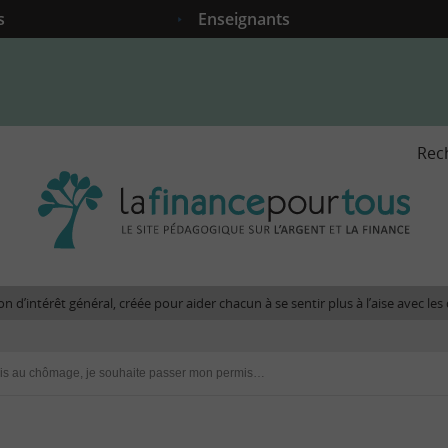
s
Enseignants
Rec
La
fina
pour
tous
-
Le
n d’intérêt général, créée pour aider chacun à se sentir plus à l’aise avec l
site
péda
sur
Je suis au chômage, je souhaite passer mon permis de conduire et m’acheter une voiture. Ai-je accès au micro-crédit ?
l'arg
et
la
fina