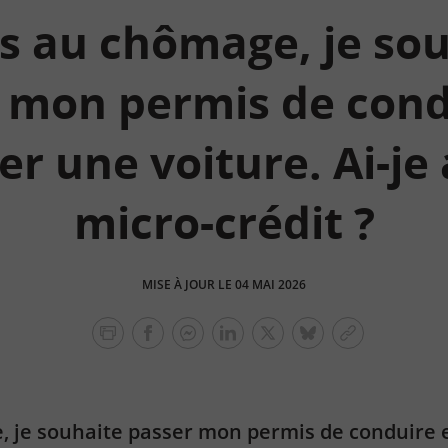
is au chômage, je so
 mon permis de cond
r une voiture. Ai-je
micro-crédit ?
MISE À JOUR LE 04 MAI 2026
facebook
facebook
Linkedin
Twitter
bluesky
Copier
messenger
le
lien
e, je souhaite passer mon permis de conduire 