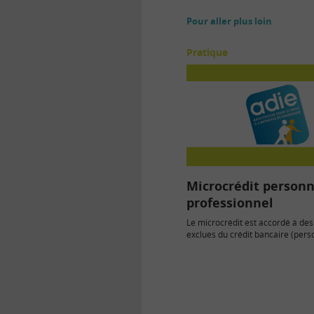
Pour aller plus loin
Pratique
Microcrédit personn
professionnel
Le microcrédit est accordé à de
exclues du crédit bancaire (per
faibles revenus, allocataires de