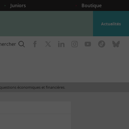
Juniors
Boutique
Actualités
hercher
nce
es questions économiques et financières.
gogique
ent
nce