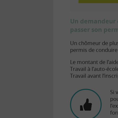
Un demandeur d’
passer son perm
Un chômeur de plus 
permis de conduire 
Le montant de l’aid
Travail à l’auto-écol
Travail avant l’insc
Si 
pou
l’e
for