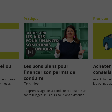
Pratique
Pratique
En
vidéo
el ou
Les bons plans pour
Acheter 
financer son permis de
conseils
conduire
s personnes
Avant d’achete
En vidéo
sonnes à
les bonnes qu
 minima…
Crédit ou…
L’apprentissage de la conduite représente un
sacré budget ! Plusieurs solutions existent qui
permettent de réduire le coût.…