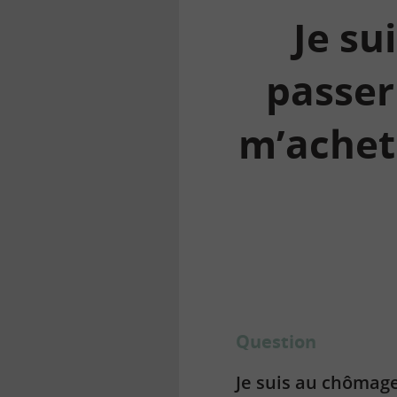
Je su
passer
m’achete
la
finance
pour
tous
Question
Je suis au chômag