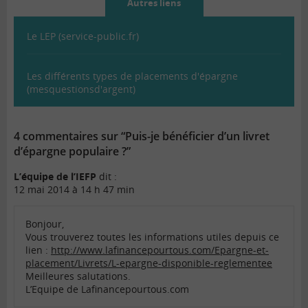
Autres liens
Le LEP (service-public.fr)
Les différents types de placements d'épargne
(mesquestionsd'argent)
4 commentaires sur “Puis-je bénéficier d’un livret
d’épargne populaire ?”
L’équipe de l’IEFP
dit :
12 mai 2014 à 14 h 47 min
Bonjour,
Vous trouverez toutes les informations utiles depuis ce
lien :
http://www.lafinancepourtous.com/Epargne-et-
placement/Livrets/L-epargne-disponible-reglementee
Meilleures salutations.
L’Equipe de Lafinancepourtous.com