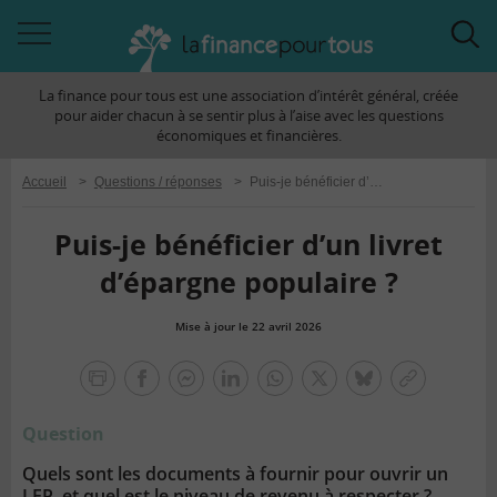
Accéder
Acc
à
à
La finance pour tous est une association d’intérêt général, créée
la
la
pour aider chacun à se sentir plus à l’aise avec les questions
navigation
rec
économiques et financières.
Accueil
>
Questions / réponses
>
Puis-je bénéficier d’un livret d’épargne populaire ?
Puis-je bénéficier d’un livret
d’épargne populaire ?
Mise à jour le 22 avril 2026
la
finance
facebook
facebook
Linkedin
Whatsapp
Twitter
bluesky
Copier
pour
messenger
le
tous
Question
lien
Quels sont les documents à fournir pour ouvrir un
LEP, et quel est le niveau de revenu à respecter ?