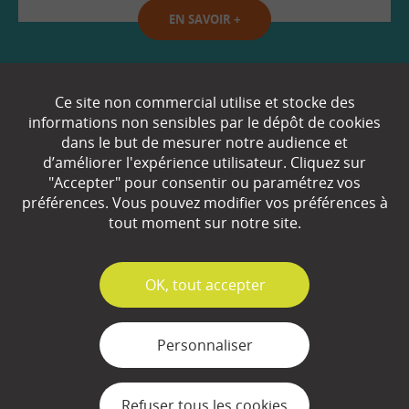
EN SAVOIR
+
Qui sommes-nous ?
Ce site non commercial utilise et stocke des
informations non sensibles par le dépôt de cookies
Partenaires
dans le but de mesurer notre audience et
d’améliorer l'expérience utilisateur. Cliquez sur
Espace Presse
"Accepter" pour consentir ou paramétrez vos
préférences. Vous pouvez modifier vos préférences à
Plan du site
tout moment sur notre site.
Contact
Mentions légales
✓
OK, tout accepter
Gestion des cookies
Personnaliser
Refuser tous les cookies