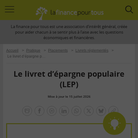
Accéder
Acc
à
à
La finance pour tous est une association d’intérêt général, créée
la
la
pour aider chacun à se sentir plus à l’aise avec les questions
navigation
rec
économiques et financières.
Accueil
>
Pratique
>
Placements
>
Livrets réglementés
>
Le livret d’épargne populaire (LEP)
Le livret d’épargne populaire
(LEP)
Mise à jour le 15 juillet 2026
la
finance
facebook
facebook
Linkedin
Whatsapp
Twitter
bluesky
Copier
pour
messenger
le
tous
lien