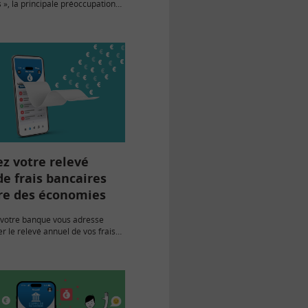
s », la principale préoccupation
ançais est la sécurité des
es données personnelles, devant
et l’engagement sociétal. Un
z votre relevé
e frais bancaires
ire des économies
 votre banque vous adresse
er le relevé annuel de vos frais
n document important qui
s les frais de gestion de votre
ant…