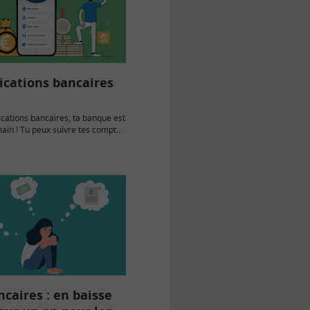
ications bancaires
ications bancaires, ta banque est
ain ! Tu peux suivre tes comptes
argent depuis ton smartphone où
t à…
ncaires : en baisse