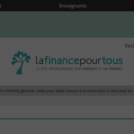
s
Enseignants
Rec
La
fina
pour
tous
-
Le
n d’intérêt général, créée pour aider chacun à se sentir plus à l’aise avec l
site
péda
sur
l'arg
et
la
fina