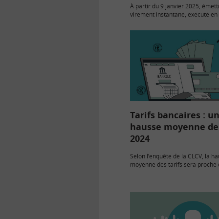
À partir du 9 janvier 2025, émett
virement instantané, exécuté en
secondes, 7 jours sur 7 et 24h su
gratuit dans toutes les banques 
La…
Tarifs bancaires : u
hausse moyenne de
2024
Selon l’enquête de la CLCV, la h
moyenne des tarifs sera proche 
partir de février 2024. Elle mont
le recours aux « packages » n’es
nécessairement…