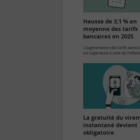
Hausse de 3,1 % en
moyenne des tarifs
bancaires en 2025
L’augmentation des tarifs bancai
est supérieure à celle de l’inflati
rapport annuel pour 2025 de l’O
des tarifs bancaires. Il note une
des…
La gratuité du vire
instantané devient
obligatoire