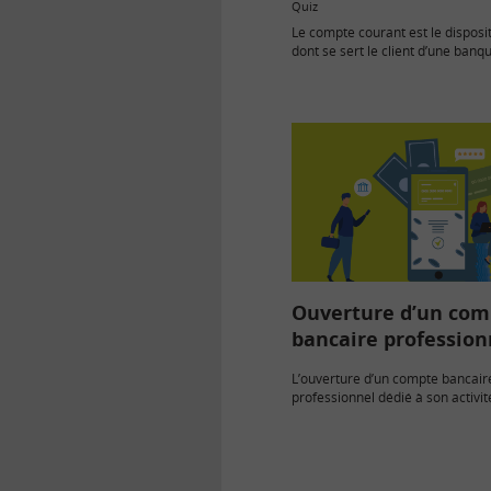
Quiz
Le compte courant est le disposit
dont se sert le client d’une banq
achats, ses retraits et ses dépôt
C’est sur ce compte courant que
fonctionnent…
Ouverture d’un com
bancaire profession
L’ouverture d’un compte bancair
professionnel dédié à son activit
recommandée pour toute entre
si elle n’est pas obligatoire pour
entreprise individuelle. Le choix
est…