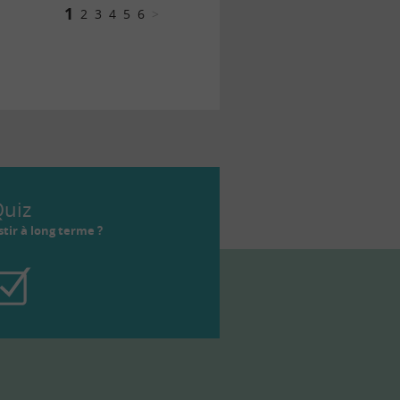
1
2
3
4
5
6
>
uiz
tir à long terme ?