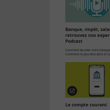
Banque, impôt, sala
retrouvez nos exper
Podcast
Comment décoder votre banquier
Comment ne plus être dans le r
mois ? Comment y voir plus clair 
de paie ?… Suivez ces Podcasts…
Quiz
Le compte courant