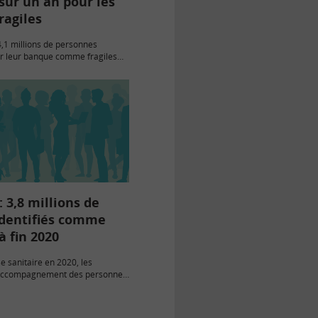
sur un an pour les
fragiles
4,1 millions de personnes
ar leur banque comme fragiles
nt ont réglé en moyenne 222 €
ires sur l’année, selon les
fres publiés par…
 3,8 millions de
identifiés comme
à fin 2020
se sanitaire en 2020, les
d’accompagnement des personnes
t fragiles ont bien fonctionné,
vatoire de l’inclusion bancaire
 Banque de France.