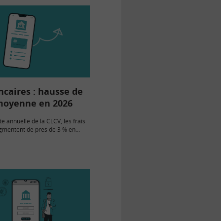
ncaires : hausse de
moyenne en 2026
te annuelle de la CLCV, les frais
gmentent de près de 3 % en
l’étude du comparateur
 révèle que les Français vont
yenne…