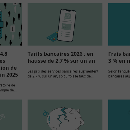
4,8
Tarifs bancaires 2026 : en
Frais ba
es
hausse de 2,7 % sur un an
3 % en 
tion de
Les prix des services bancaires augmentent
Selon l’enquê
fin 2025
de 2,7 % sur un an, soit 3 fois le taux de
bancaires au
l’inflation générale. En revanche, pour les
2026. Aussi, 
vatoire de
clients en situation de fragilité financière,…
Panorabanque
Banque de
payer en mo
 pour 2025
 de la