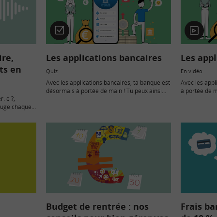
Quiz
En
vidéo
ire,
Les applications bancaires
Les appl
ts en
Quiz
En vidéo
Avec les applications bancaires, ta banque est
Avec les appl
désormais à portée de main ! Tu peux ainsi
à portée de m
. e ?,
suivre tes comptes et gérer ton argent depuis
et gérer ton 
ouge chaque
ton smartphone où que tu sois et…
que tu sois e
sur sa fiche
Budget de rentrée : nos
Frais ba