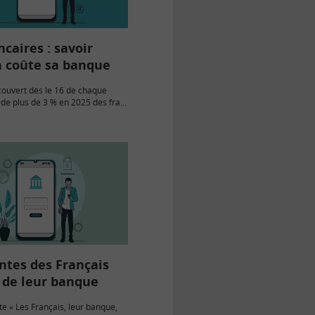
ncaires : savoir
 coûte sa banque
ouvert dès le 16 de chaque
de plus de 3 % en 2025 des frais
utant de raisons d’examiner son
 de frais bancaires…
ntes des Français
s de leur banque
te « Les Français, leur banque,