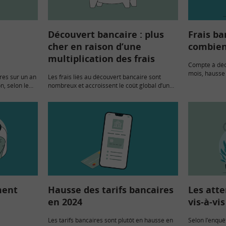
Découvert bancaire : plus
Frais ba
cher en raison d’une
combien
multiplication des frais
Compte à déc
mois, hausse 
res sur un an
Les frais liés au découvert bancaire sont
bancaires… A
on, selon le
nombreux et accroissent le coût global d’un
relevé annuel
bservatoire
compte débiteur : agios, minima forfaitaires,
 forte hausse
frais de gestion, commissions d’intervention…
Une pratique dénoncée par une association…
ment
Hausse des tarifs bancaires
Les atte
en 2024
vis-à-vi
Les tarifs bancaires sont plutôt en hausse en
Selon l’enquê