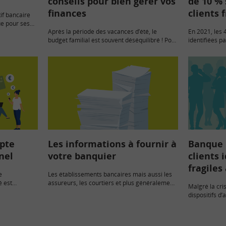
conseils pour bien gérer vos
de 10 % 
finances
clients 
if bancaire
ue pour ses
Après la période des vacances d’été, le
En 2021, les 
s quotidiens.
budget familial est souvent déséquilibré ! Pour
identifiées p
la rentrée 2022, et en période forte inflation,
financièreme
suivez nos conseils pour éviter d’être « dans…
de frais banca
derniers chif
pte
Les informations à fournir à
Banque :
nel
votre banquier
clients 
fragiles 
e
Les établissements bancaires mais aussi les
é est
assureurs, les courtiers et plus généralement
Malgré la cri
prise, même
les intermédiaires financiers sont dans
dispositifs 
 une
l’obligation de vous poser certaines questions
financièremen
 de la banque
qui peuvent vous sembler parfois très
selon l’Obser
indiscrètes !…
auprès de la