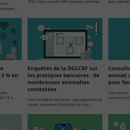
2024, mais ceux de l’offre bancaire spécifique
leurs attente
re un
sont en forte baisse.
des clients fr
 quelques
comptes et d
r 24, est
l’innovation 
françaises.
sujet…
ne
Enquêtes de la DGCCRF sur
Consulte
 3 % en
les pratiques bancaires : de
annuel d
nombreuses anomalies
pour fa
constatées
ausse
Tous les ans,
de 3 % à
courant janvi
Frais d’incidents bancaires, regroupements de
re aussi que
bancaires. U
crédits, paiements fractionnés et mini-
t pas
récapitule tou
crédits : la réglementation n’est pas
compte cour
suffisamment bien respectée selon le bilan
des enquêtes menées par la Direction
générale de la concurrence,…