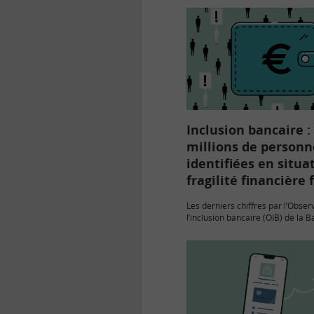
Inclusion bancaire : 
millions de personn
identifiées en situa
fragilité financière 
Les derniers chiffres par l’Obser
l’inclusion bancaire (OIB) de la 
France, dans son rapport annuel
font aussi état d’une progression
souscription de l’offre…