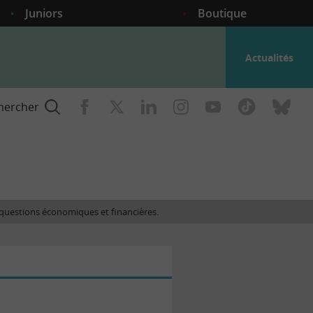
Juniors
Boutique
Actualités
hercher
nce
es questions économiques et financières.
gogique
ent
nce