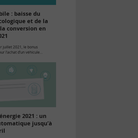
le : baisse du
ologique et de la
la conversion en
021
r juillet 2021, le bonus
ur l’achat d’un véhicule
 la prime à la conversion sont
 après les majorations
 pleine…
nergie 2021 : un
utomatique jusqu’à
ril