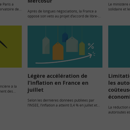
Mercosur
e Paris a
Le ministère 
ervatoire de
solidaire et l
Après de longues négociations, la France a
st de
annoncé lund
opposé son veto au projet d’accord de libre-
cteurs
supplémentair
échange entre l’Union Européenne et les pays
dispositif « 
du Mercosur. Bien que cet accord aurait été
économiquement…
Légère accélération de
Limitati
l’inflation en France en
les aut
ncière à la
juillet
coûteuse
ment des
économi
 Elle est
Selon les dernières données publiées par
l’INSEE, l’inflation a atteint 0,4 % en juillet et
La réduction 
0,8 % sur l’année. Elle marque ainsi une très
autoroutes e
légère accélération par rapport au mois de…
par la Conven
Destinée à ré