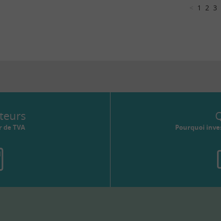
<
1
2
3
teurs
Q
r de TVA
Pourquoi inves