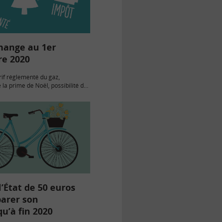
hange au 1er
e 2020
if réglementé du gaz,
la prime de Noël, possibilité de
utuelle santé à tout moment…
veautés et les changements qui
t à…
l’État de 50 euros
parer son
qu’à fin 2020