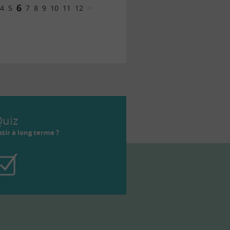
6
4
5
7
8
9
10
11
12
>
uiz
tir à long terme ?