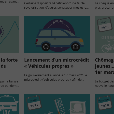
ant en avant
Certains dispositifs bénéficient d’une faible
Le chèque éne
ui ont été
revalorisation, d’autres sont supprimés et les
plus précaires
de pandémie.
tarifs du gaz baissent. Tour d’horizon de ce
selon le dépa
qui change au 1er avril 2021.
277 € par an,
la forte
Lancement d’un microcrédit
Chômage 
 du
« Véhicules propres »
jeunes…
1er mar
Le gouvernement a lancé le 17 mars 2021 le
microcrédit « Véhicules propres » afin de
ar la baisse
Le budget de
permettre aux ménages ayant des difficultés
e de pandémie
nouvelle haus
d’accès au crédit bancaire classique
rogresse
l’indemnisati
d’acquérir un véhicule…
nnée 2021.
d’offres de s