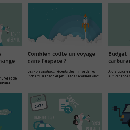
s
Combien coûte un voyage
Budget :
change
dans l’espace ?
carbura
Les vols spatiaux récents des milliardaires
Alors qu’une 
Richard Branson et Jeff Bezos semblent ouvrir
aux vacances 
turel et de
la voie au développement du tourisme dans
poursuit sa h
nitaire
l’espace. Oui, mais à quel coût pour les
ménages. Nos 
res-
individus… et…
et…
s
ois d’août