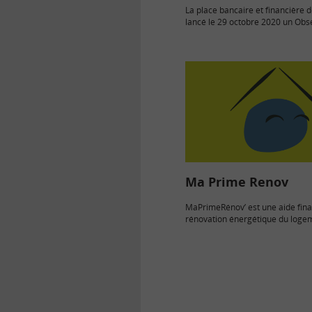
La place bancaire et financière d
lancé le 29 octobre 2020 un Obs
la finance durable. Son objectif e
recenser les engagements des a
financiers et les…
Ma Prime Renov
MaPrimeRénov’ est une aide fina
rénovation énergétique du loge
propriétaires, quels qu’ils soient.
distribuée par l’Anah.