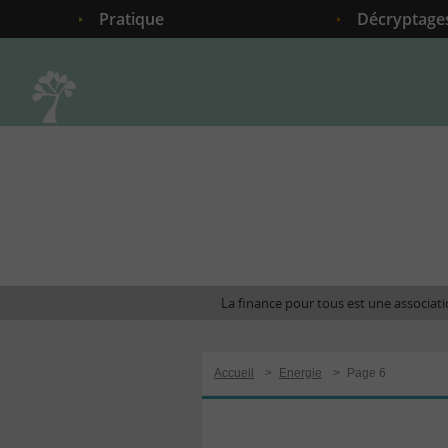
Pratique
Décryptage
Accueil
La finance pour tous est une associatio
Accueil
>
Energie
>
Page 6