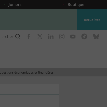
Juniors
Boutique
Actualités
hercher
nce
es questions économiques et financières.
gogique
ent
nce