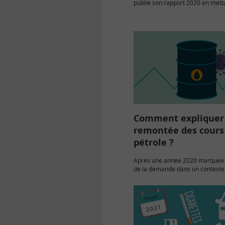
publié son rapport 2020 en mett
la croissance des demandes qui l
transmises malgré la situation 
Il…
Comment expliquer 
remontée des cours
pétrole ?
Après une année 2020 marquée p
de la demande dans un context
mondiale, le cours du pétrole p
fortement depuis le début de l’a
Cette…