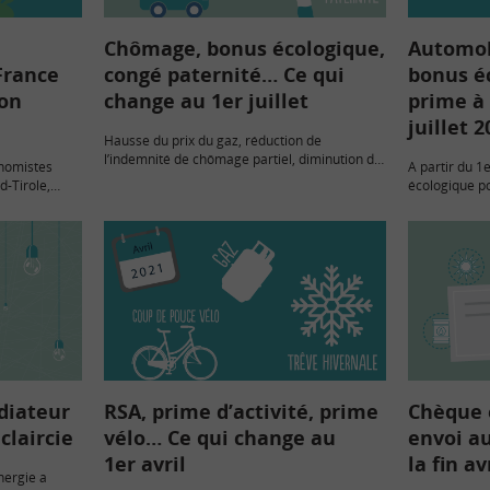
Chômage, bonus écologique,
Automobi
France
congé paternité… Ce qui
bonus éc
ion
change au 1er juillet
prime à 
juillet 2
Hausse du prix du gaz, réduction de
l’indemnité de chômage partiel, diminution du
nomistes
A partir du 1e
bonus écologique… vont impacter le budget
d-Tirole,
écologique po
des ménages au 1er juillet 2021. Prévue à
économiques
électrique et
cette date, l’application…
ort la
réduits un an
ndations
accordées en
diateur
RSA, prime d’activité, prime
Chèque é
éclaircie
vélo… Ce qui change au
envoi a
1er avril
la fin av
nergie a