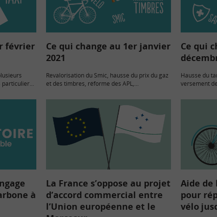
 février
Ce qui change au 1er janvier
Ce qui c
2021
décembr
lusieurs
Revalorisation du Smic, hausse du prix du gaz
Hausse du tar
particuliers :
et des timbres, réforme des APL,
versement de 
réglementé et
élargissement des conditions d’accès à
changer de m
ges… De son
MaPrimeRenov’… figurent parmi les
Voici les nou
nombreuses nouveautés susceptibles
interviennen
d’affecter le budget des…
engage
La France s’oppose au projet
Aide de 
carbone à
d’accord commercial entre
pour ré
l’Union européenne et le
vélo jus