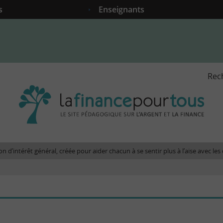
s
Enseignants
Rec
La
fina
pour
tous
-
Le
n d’intérêt général, créée pour aider chacun à se sentir plus à l’aise avec l
site
péda
sur
l'arg
et
la
fina