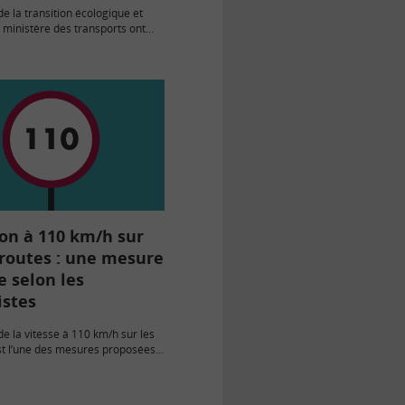
de la transition écologique et
e ministère des transports ont
i 15 septembre une dotation
e de 20 millions d’euros pour le
coup de…
on à 110 km/h sur
oroutes : une mesure
 selon les
stes
de la vitesse à 110 km/h sur les
st l’une des mesures proposées
tion citoyenne pour le climat.
duire les émissions de gaz…