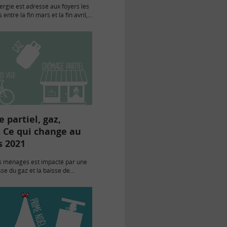
rgie est adressé aux foyers les
 entre la fin mars et la fin avril,
rtement de résidence. Jusqu’à
 il permet de…
partiel, gaz,
 Ce qui change au
s 2021
s ménages est impacté par une
se du gaz et la baisse de
on du chômage partiel. Mais plus
tages seront en ligne sur la…