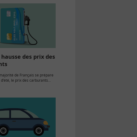
 hausse des prix des
nts
majorité de Français se prépare
d’été, le prix des carburants
ausse, pesant sur le budget des
conseils pour réduire la facture