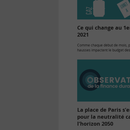
Ce qui change au 1er
2021
Comme chaque début de mois, p
hausses impactent le budget des 
celles des tarifs du gaz naturel 
de l’électricité, du prix des péa
côté,…
La place de Paris s’
pour la neutralité 
l’horizon 2050