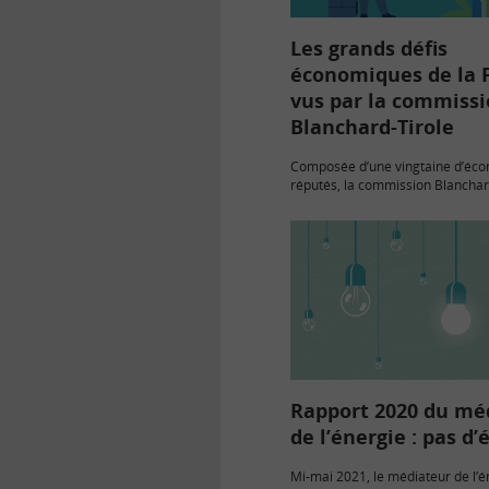
Les grands défis
économiques de la 
vus par la commiss
Blanchard-Tirole
Composée d’une vingtaine d’éco
réputés, la commission Blanchar
chargée de réfléchir aux défis 
de notre temps, a rendu son rapp
semaine dernière. Ses recomma
portent sur trois thématiques :…
Rapport 2020 du mé
de l’énergie : pas d’
Mi-mai 2021, le médiateur de l’é