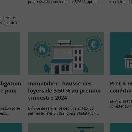
progresse de « seulement » 3,26 %, après
crédit immobil
deux années de forte hausse. L’IRL sert de
production de
base pour réviser chaque année le loyer d’un
prêts : en ce 
logement loué…
nt d’être
out particulier
on
quelles il est
ligation
Immobilier : hausse des
Prêt à t
le pour
loyers de 3,50 % au premier
conditio
trimestre 2024
Le PTZ (prêt 
compter du 1e
upation et de
L’indice de référence des loyers (IRL), qui
ressources so
iens
permet la révision des loyers d’habitation,
d’accès asso
est reconduite
augmente de 3,50 % en métropole au premier
eu lieu.
trimestre 2024, comme au trimestre
précédent.