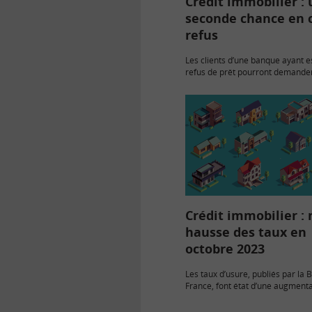
Crédit immobilier :
seconde chance en 
refus
Les clients d’une banque ayant 
refus de prêt pourront demander
banque un second examen de le
Le dispositif sera mis en place c
par…
Crédit immobilier :
hausse des taux en
octobre 2023
Les taux d’usure, publiés par la
France, font état d’une augment
généralisée des taux des prêts i
Une situation complexe pour les