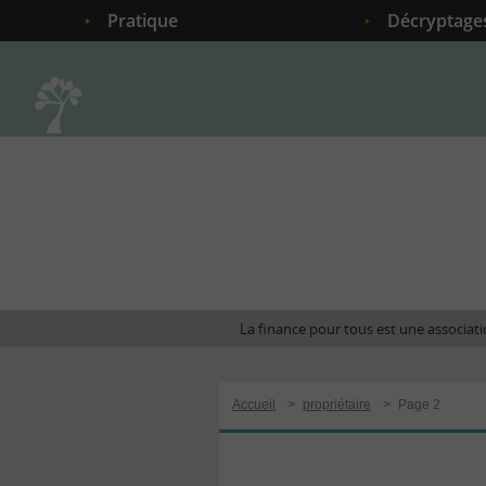
Pratique
Décryptage
Accueil
La finance pour tous est une associatio
Accueil
>
propriétaire
>
Page 2