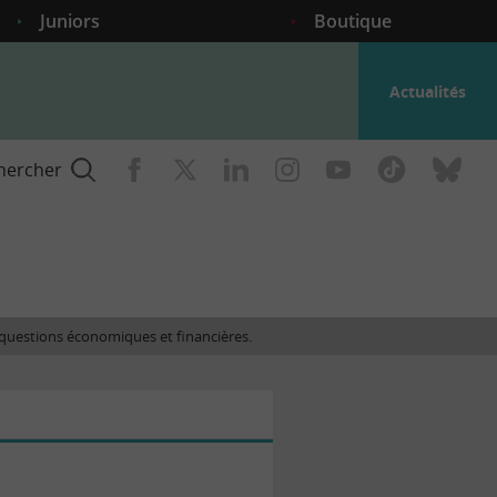
Juniors
Boutique
Actualités
hercher
nce
es questions économiques et financières.
gogique
ent
nce