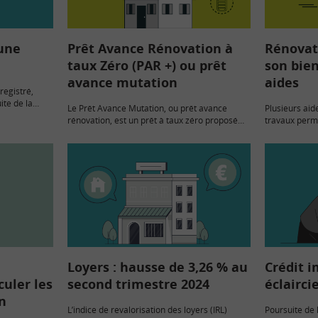
 une
Prêt Avance Rénovation à
Rénovat
taux Zéro (PAR +) ou prêt
son bien
avance mutation
aides
registré,
ite de la
Le Prêt Avance Mutation, ou prêt avance
Plusieurs aid
prise » des
rénovation, est un prêt à taux zéro proposé
travaux perme
aux ménages modestes, voire très modestes.
performance 
Il est destiné à financer des travaux de
MaprimeRenov
rénovation…
occupants ou 
rénovation (
Loyers : hausse de 3,26 % au
Crédit i
culer les
second trimestre 2024
éclairci
n
L’indice de revalorisation des loyers (IRL)
Poursuite de 