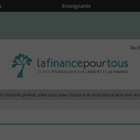
s
Enseignants
Rec
La
fina
pour
tous
-
Le
n d’intérêt général, créée pour aider chacun à se sentir plus à l’aise avec l
site
péda
sur
l'arg
et
la
fina