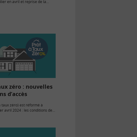
ier en avril et reprise de la
 crédit et de la demande de
mois d’avril 2024,…
aux zéro : nouvelles
ns d’accès
à taux zéro) est réformé à
r avril 2024 : les conditions de
nt revalorisées et les conditions
uplies.