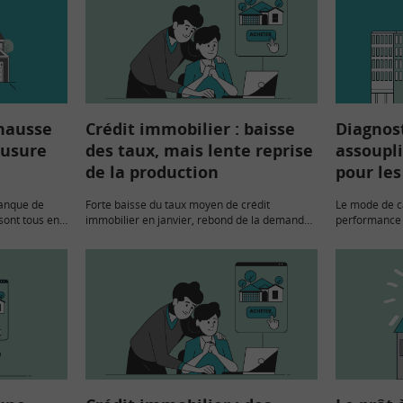
 hausse
Crédit immobilier : baisse
Diagnost
’usure
des taux, mais lente reprise
assoupl
de la production
pour les
Banque de
Forte baisse du taux moyen de crédit
Le mode de ca
sont tous en
immobilier en janvier, rebond de la demande
performance 
obiliers de
de prêts, mais une faible reprise de la
pour tenir co
production de crédit. En ce début 2024, la…
logements de