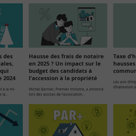
s des
Hausse des frais de notaire
Taxe d’h
ales,
en 2025 ? Un impact sur le
hausses 
 qui
budget des candidats à
commun
e 2024
l’accession à la propriété
Les avis d’imp
d’habitation o
 à la mi-
Michel Barnier, Premier ministre, a annoncé
de fortes maj
e la
lors des assises de l’association
communes. Ex
0 € au cours
Départements de France, un relèvement du
taux des droits de mutation à titre onéreux
(DMTO) de 0,5 %, qui…