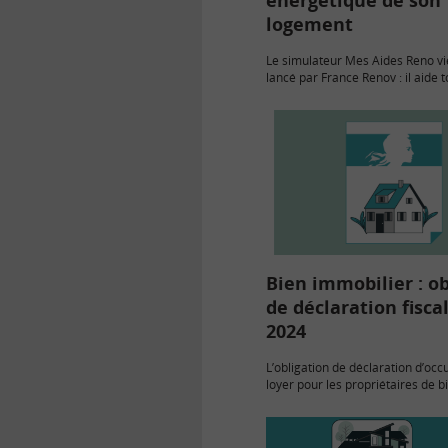
logement
Le simulateur Mes Aides Reno vie
lancé par France Renov : il aide t
à calculer les aides à la rénovati
énergétique de son logement aux
éligible.
Bien immobilier : ob
de déclaration fisca
2024
L’obligation de déclaration d’occ
loyer pour les propriétaires de b
d’habitation, instituée en 2023, 
en 2024, si des changements ont 