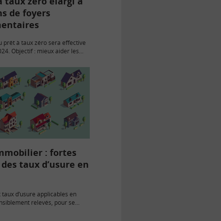
à taux zéro élargi à
ns de foyers
entaires
 prêt à taux zéro sera effective
24. Objectif : mieux aider les
stes à devenir propriétaires
ence principale et augmenter le
mmobilier : fortes
 des taux d’usure en
taux d’usure applicables en
sensiblement relevés, pour se
4,11 % et 5,09 % selon la durée