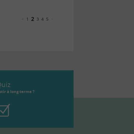
2
<
1
3
4
5
>
uiz
tir à long terme ?