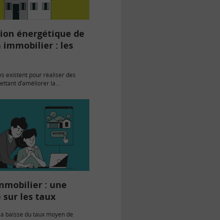
ion énergétique de
 immobilier : les
es existent pour réaliser des
ttant d’améliorer la
énergétique d’un logement.
 s’adresse aux propriétaires
bailleurs. Et le Prêt avance
PAR+) (ou prêt avance mutation)…
mmobilier : une
e sur les taux
la baisse du taux moyen de