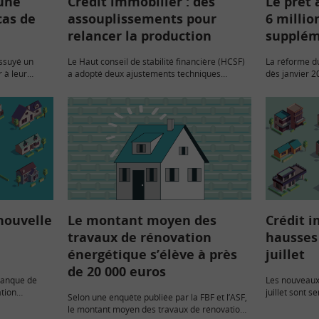
 une
Crédit immobilier : des
Le prêt 
cas de
assouplissements pour
6 millio
relancer la production
supplém
essuyé un
Le Haut conseil de stabilité financière (HCSF)
La réforme du
 à leur
a adopté deux ajustements techniques
dès janvier 20
ur demande.
portant sur les règles d’octroi du crédit
ménages mode
ourant février
immobilier pour un particulier.
de leur résid
nombre de…
 nouvelle
Le montant moyen des
Crédit i
travaux de rénovation
hausses
énergétique s’élève à près
juillet
de 20 000 euros
 Banque de
Les nouveaux 
ation
juillet sont 
Selon une enquête publiée par la FBF et l’ASF,
mmobiliers.
situer entre 
le montant moyen des travaux de rénovation
 candidats à
du prêt.