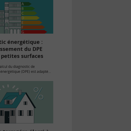
ic énergétique :
issement du DPE
 petites surfaces
lcul du diagnostic de
énergétique (DPE) est adapté
mpte des spécificités des
 moins de 40 mètres carrés.