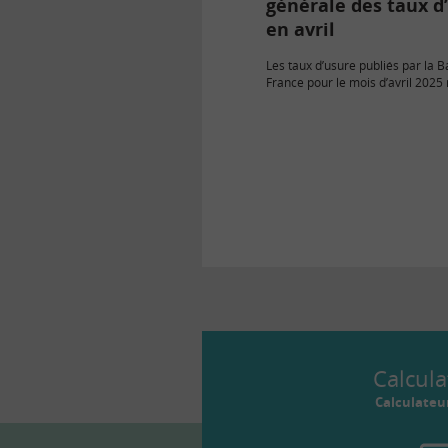
générale des taux d
en avril
Les taux d’usure publiés par la 
France pour le mois d’avril 2025 
taux des crédits immobiliers de 
baissent de 5,67 % à…
Calcula
Calculateu