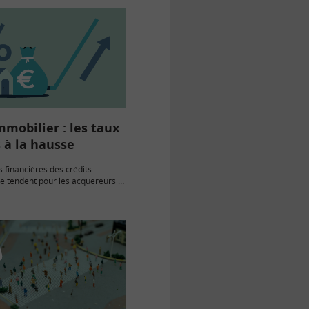
mmobilier : les taux
 à la hausse
s financières des crédits
e tendent pour les acquéreurs :
s’établit à 3,25 %, et la durée
llonge. Ce qui provoque une
…