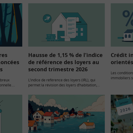
res
Hausse de 1,15 % de l’indice
Crédit i
noncées
de référence des loyers au
orientés
s
second trimestre 2026
Les condition
immobiliers s
mbreux
L’indice de référence des loyers (IRL), qui
le taux moyen 
onnelle.
permet la révision des loyers d’habitation,
des prêts s’a
ont été
progresse de 1,15 % au second trimestre
nouvelle fois
dés et de
2026. C’est la hausse la plus marquée depuis
 ont…
un an,…