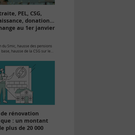
traite, PEL, CSG,
aissance, donation…
hange au 1er janvier
n du Smic, hausse des pensions
e base, hausse de la CSG sur les
inanciers, nouveau mode de
E, nouveau congé de naissance,
de…
 de rénovation
ique : un montant
e plus de 20 000