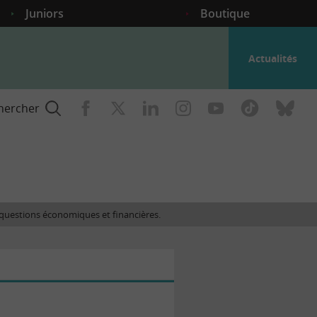
Juniors
Boutique
Actualités
hercher
nce
es questions économiques et financières.
gogique
ent
nce