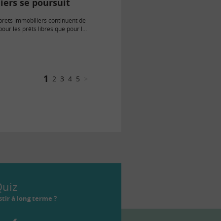
iers se poursuit
prêts immobiliers continuent de
pour les prêts libres que pour les
ventionnés, suivis par
NIL.
1
2
3
4
5
>
uiz
tir à long terme ?