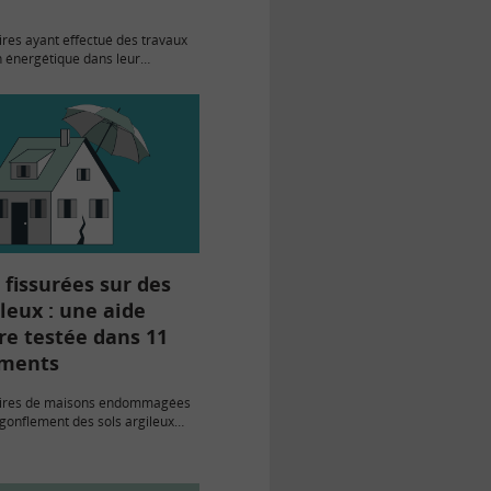
ires ayant effectué des travaux
n énergétique dans leur
 dû cumuler plusieurs sources
t : épargne, crédit et au moins
lique, selon la 3ème…
fissurées sur des
ileux : une aide
re testée dans 11
ments
aires de maisons endommagées
t-gonflement des sols argileux
olliciter une aide de l’État pour
et la prévention de ces
ans 11 départements…