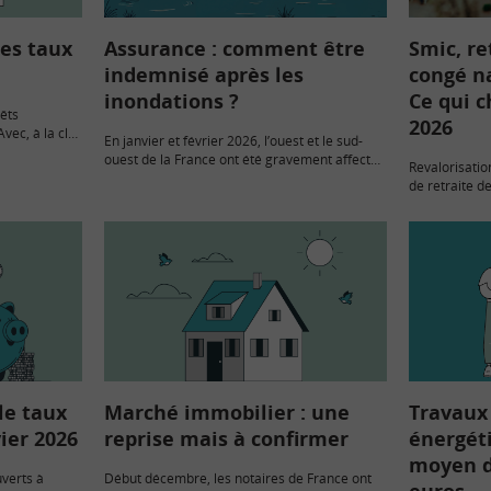
les taux
Assurance : comment être
Smic, re
e
indemnisé après les
congé n
inondations ?
Ce qui c
rêts
2026
vec, à la clé,
En janvier et février 2026, l’ouest et le sud-
dit qui
ouest de la France ont été gravement affectés
Revalorisatio
rs.
par les crues, les inondations et de
de retraite d
nombreuses tempêtes successives. Quelles
placements f
démarches engager pour…
calcul du DP
intégration 
le taux
Marché immobilier : une
Travaux
ier 2026
reprise mais à confirmer
énergét
moyen d
verts à
Début décembre, les notaires de France ont
euros