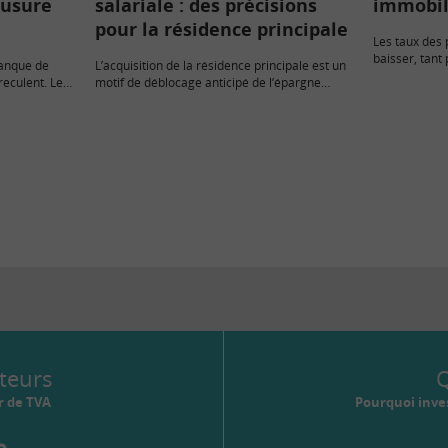
’usure
salariale : des précisions
immobil
pour la résidence principale
Les taux des 
baisser, tant 
Banque de
L’acquisition de la résidence principale est un
prêts PAS con
reculent. Les
motif de déblocage anticipé de l’épargne
l’indicateur A
plus de 20 ans
salariale, qu’il s’agisse d’un PEE ou d’un PER
Collectif… Mais pas pour les sommes issues
de cotisations…
teurs
Q
r de TVA
Pourquoi inves