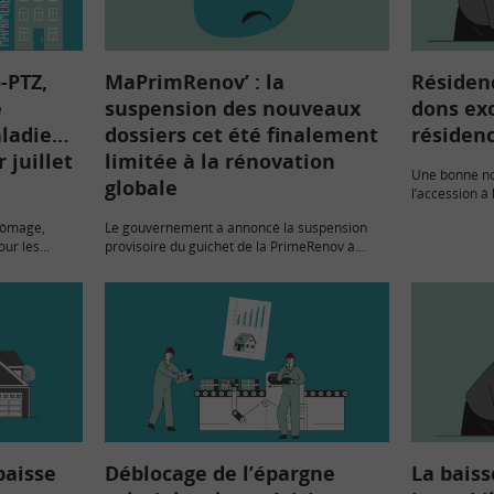
-PTZ,
MaPrimRenov’ : la
Résidenc
e
suspension des nouveaux
dons ex
aladie…
dossiers cet été finalement
résidenc
 juillet
limitée à la rénovation
Une bonne nou
globale
l’accession à 
bénéficier d’
chômage,
Le gouvernement a annoncé la suspension
via des dona
ur les
provisoire du guichet de la PrimeRenov à
dans la limit
modalités
partir du 1er juillet. Il ouvrirait de nouveau le
aux
15 septembre après un examen des dossiers
ouveaux
frauduleux…
t devis
changements…
baisse
Déblocage de l’épargne
La baiss