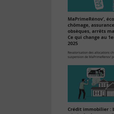
MaPrimeRénov’, éco
chômage, assuranc
obsèques, arrêts m
Ce qui change au 1er
2025
Revalorisation des allocations 
suspension de MaPrimeRenov’ po
rénovations globales, nouvelles 
d’attribution de l’éco-PTZ, nouve
formulaires d’arrêts maladie, n
contrats d’assurance obsèques e
funéraires : présentation des 
Crédit immobilier : 