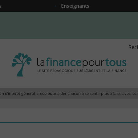
s
Enseignants
Rec
La
fina
pour
tous
-
Le
n d’intérêt général, créée pour aider chacun à se sentir plus à l’aise avec l
site
péda
sur
l'arg
et
la
fina