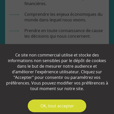
financières.
Comprendre les enjeux économiques du
monde dans lequel nous vivons.
Prendre en toute connaissance de cause
les décisions qui nous concernent.
Ce site non commercial utilise et stocke des
informations non sensibles par le dépôt de cookies
dans le but de mesurer notre audience et
d’améliorer l'expérience utilisateur. Cliquez sur
EN SAVOIR
+
"Accepter" pour consentir ou paramétrez vos
préférences. Vous pouvez modifier vos préférences à
tout moment sur notre site.
Qui sommes-nous ?
Partenaires
✓
OK, tout accepter
Espace Presse