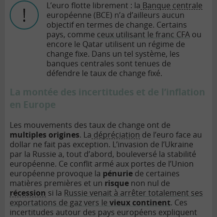
L’euro flotte librement : la
Banque centrale
européenne (BCE) n’a d’ailleurs aucun
objectif en termes de change. Certains
pays, comme
ceux utilisant le franc CFA
ou
encore le Qatar utilisent un régime de
change fixe. Dans un tel système, les
banques centrales sont tenues de
défendre le taux de change fixé.
La montée des incertitudes et de l’inflation
en Europe
Les mouvements des taux de change ont de
multiples origines
. La
dépréciation
de l’euro face au
dollar ne fait pas exception. L’invasion de l’Ukraine
par la Russie a, tout d’abord, bouleversé la stabilité
européenne. Ce conflit armé aux portes de l’Union
européenne provoque la
pénurie
de certaines
matières premières et un
risque
non nul de
récession
si la
Russie venait à arrêter totalement ses
exportations de gaz vers le
vieux continent
. Ces
incertitudes autour des pays européens expliquent