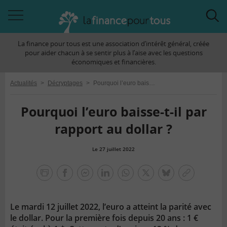
Accéder
Acc
à
à
La finance pour tous est une association d’intérêt général, créée
la
la
pour aider chacun à se sentir plus à l’aise avec les questions
navigation
rec
économiques et financières.
Actualités
>
Décryptages
>
Pourquoi l’euro baisse-t-il par rapport au dollar ?
Pourquoi l’euro baisse-t-il par
rapport au dollar ?
Le 27 juillet 2022
la
finance
facebook
facebook
Linkedin
Whatsapp
Twitter
bluesky
Copier
pour
messenger
le
tous
lien
Le mardi 12 juillet 2022, l’euro a atteint la parité avec
le dollar. Pour la première fois depuis 20 ans : 1 €