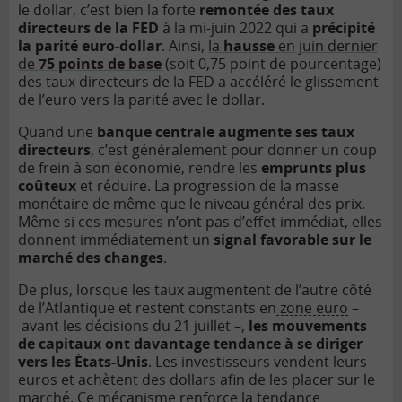
le dollar, c’est bien la forte
remontée des taux
directeurs de la FED
à la mi-juin 2022 qui a
précipité
la parité euro-dollar
. Ainsi,
la
hausse
en juin dernier
de
75 points de base
(soit 0,75 point de pourcentage)
des taux directeurs de la FED a accéléré le glissement
de l’euro vers la parité avec le dollar.
Quand une
banque centrale augmente ses taux
directeurs
, c’est généralement pour donner un coup
de frein à son économie, rendre les
emprunts plus
coûteux
et réduire. La progression de la masse
monétaire de même que le niveau général des prix.
Même si ces mesures n’ont pas d’effet immédiat, elles
donnent immédiatement un
signal favorable sur le
marché des changes
.
De plus, lorsque les taux augmentent de l’autre côté
de l’Atlantique et restent constants en
zone euro
–
avant les décisions du 21 juillet –,
les mouvements
de capitaux ont davantage tendance à se diriger
vers les États-Unis
. Les investisseurs vendent leurs
euros et achètent des dollars afin de les placer sur le
marché. Ce mécanisme renforce la tendance