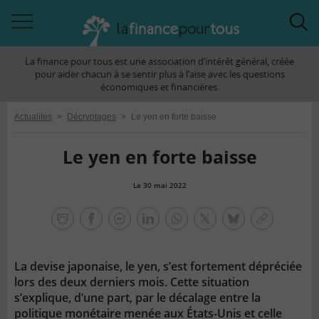
Accéder
Acc
à
à
La finance pour tous est une association d’intérêt général, créée
la
la
pour aider chacun à se sentir plus à l’aise avec les questions
navigation
rec
économiques et financières.
Actualités
>
Décryptages
>
Le yen en forte baisse
Le yen en forte baisse
Le 30 mai 2022
la
finance
facebook
facebook
Linkedin
Whatsapp
Twitter
bluesky
Copier
pour
messenger
le
tous
lien
La devise japonaise, le yen, s’est fortement dépréciée
lors des deux derniers mois. Cette situation
s’explique, d’une part, par le décalage entre la
politique monétaire menée aux États-Unis et celle