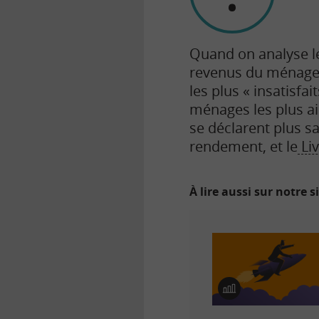
Quand on analyse le
revenus du ménage, 
les plus « insatisfai
ménages les plus ai
se déclarent plus sa
rendement, et le
Liv
À lire aussi sur notre s
E
n
i