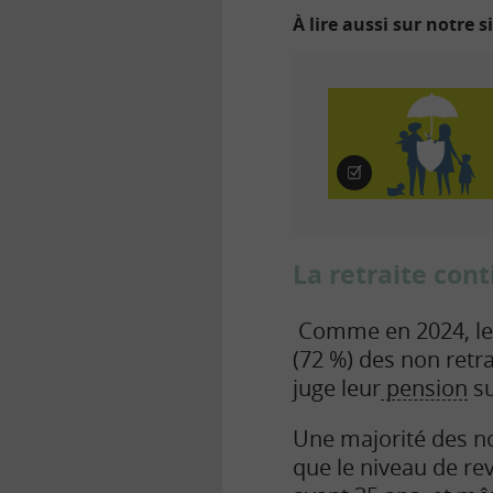
À lire aussi sur notre s
Q
u
i
z
La retraite con
Comme en 2024, les 
(72 %) des non retr
juge leur
pension
su
Une majorité des non
que le niveau de rev