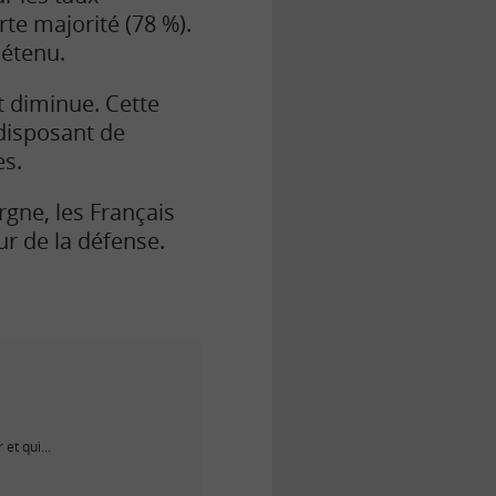
te majorité (78 %).
détenu.
t diminue. Cette
 disposant de
es.
rgne, les Français
ur de la défense.
et qui...