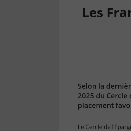
Les Fran
la
finance
pour
tous
Selon la dernièr
2025 du Cercle 
placement favor
Le Cercle de l’Eparg