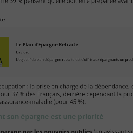
me 39 % pensent qu’elle doit être préparée avant
ite
Le Plan d’Epargne Retraite
En vidéo
L’objectif du plan d’épargne retraite est d’offrir aux épargnants un produ
ccupation : la prise en charge de la dépendance, 
 pour 37 % des Français, derrière cependant la pri
ssurance-maladie (pour 45 %).
nt son épargne est une priorité
épargne par les pouvoirs publics
(en agissant su