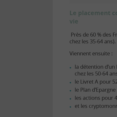
m
a
Le placement co
g
e
vie
Près de 60 % des Fr
chez les 35-64 ans).
Viennent ensuite :
la détention d’un
chez les 50-64 an
le Livret A pour 5
le Plan d’Epargne
les actions pour 
et les cryptomonn