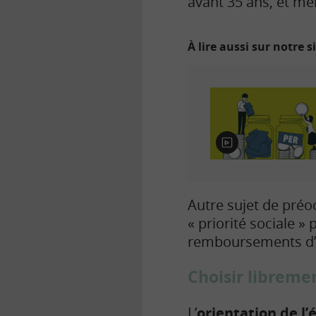
avant 35 ans, et mê
À lire aussi sur notre s
E
n
v
i
d
Autre sujet de préo
é
« priorité sociale »
o
remboursements d’a
Choisir libreme
L’
orientation de l’