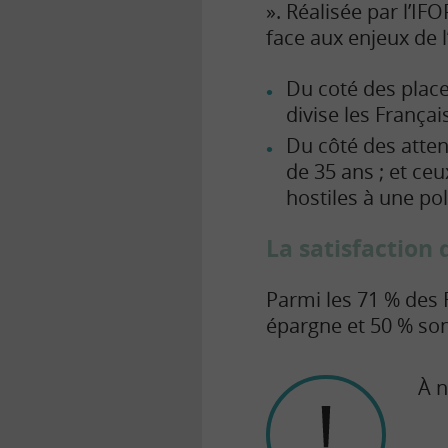
». Réalisée par l’I
face aux enjeux de l
Du coté des place
divise les Françai
Du côté des atten
de 35 ans ; et ceu
hostiles à une po
La satisfaction
Parmi les 71 % des 
épargne et 50 % sont
À n