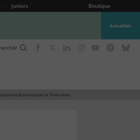
Juniors
Boutique
Actualités
hercher
nce
es questions économiques et financières.
gogique
ent
nce