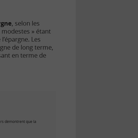
rgne
, selon les
 « modestes » étant
e l’épargne. Les
rgne de long terme,
aisant en terme de
iers démontrent que la