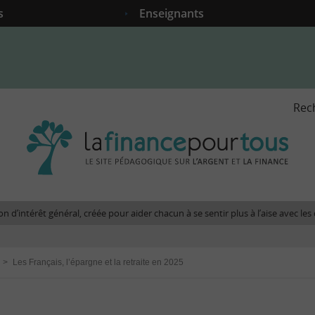
s
Enseignants
Rec
La
fina
pour
tous
-
Le
n d’intérêt général, créée pour aider chacun à se sentir plus à l’aise avec l
site
péda
sur
>
Les Français, l’épargne et la retraite en 2025
l'arg
et
la
fina