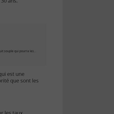
 30 ans.
it souple qui pourra les...
qui est une
orité que sont les
r les
taux