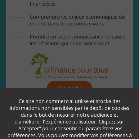
financières.
Comprendre les enjeux économiques du
monde dans lequel nous vivons.
Prendre en toute connaissance de cause
les décisions qui nous concernent.
EN SAVOIR
+
Ce site non commercial utilise et stocke des
informations non sensibles par le dépôt de cookies
Qui sommes-nous ?
dans le but de mesurer notre audience et
d’améliorer l'expérience utilisateur. Cliquez sur
Partenaires
"Accepter" pour consentir ou paramétrez vos
préférences. Vous pouvez modifier vos préférences à
Espace Presse