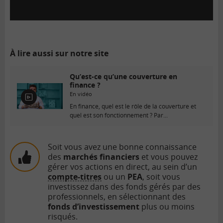
À lire aussi sur notre site
Qu’est-ce qu’une couverture en
finance ?
En vidéo
E
En finance, quel est le rôle de la couverture et
n
quel est son fonctionnement ? Par...
v
i
d
é
Soit vous avez une bonne connaissance
o
des
marchés financiers
et vous pouvez
gérer vos actions en direct, au sein d’un
compte-titres
ou un
PEA
, soit vous
investissez dans des fonds gérés par des
professionnels, en sélectionnant des
fonds d’investissement
plus ou moins
risqués.