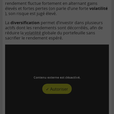
rendement fluctue fortement en alternant gains
élevés et fortes pertes (on parle d’une forte
volatilité
), son risque est jugé élevé.
La
diversification
permet d’investir dans plusieurs
actifs dont les rendements sont décorrélés, afin de
réduire la
volatilité
globale du portefeuille sans
sacrifier le rendement espéré.
Contenu externe est désactivé.
✓ Autoriser