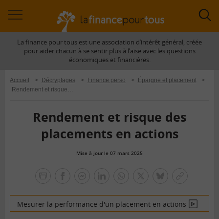
Accéder
Acc
à
à
La finance pour tous est une association d’intérêt général, créée
la
la
pour aider chacun à se sentir plus à l’aise avec les questions
navigation
rec
économiques et financières.
Accueil
>
Décryptages
>
Finance perso
>
Épargne et placement
>
Rendement et risque des placements en actions
Rendement et risque des
placements en actions
Mise à jour le 07 mars 2025
la
finance
facebook
facebook
Linkedin
Whatsapp
Twitter
bluesky
Copier
pour
messenger
le
tous
lien
Mesurer la performance d'un placement en actions
En
vidéo