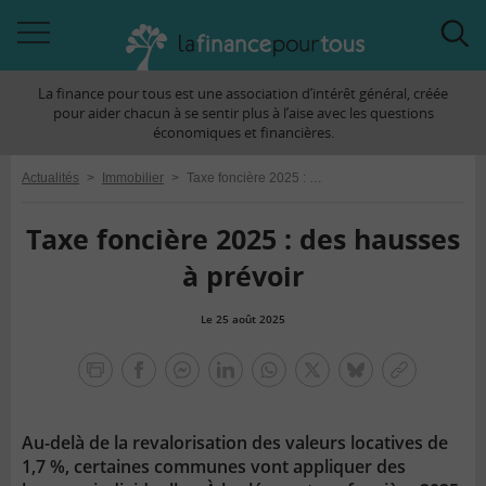
Accéder
Acc
à
à
La finance pour tous est une association d’intérêt général, créée
la
la
pour aider chacun à se sentir plus à l’aise avec les questions
navigation
rec
économiques et financières.
Actualités
>
Immobilier
>
Taxe foncière 2025 : des hausses à prévoir
Taxe foncière 2025 : des hausses
à prévoir
Le 25 août 2025
la
finance
facebook
facebook
Linkedin
Whatsapp
Twitter
bluesky
Copier
pour
messenger
le
tous
lien
Au-delà de la revalorisation des valeurs locatives de
1,7 %, certaines communes vont appliquer des